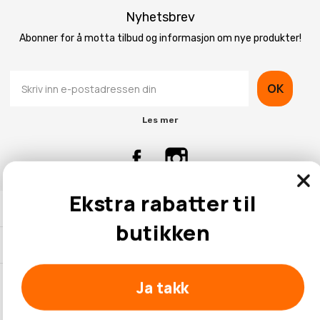
Nyhetsbrev
Abonner for å motta tilbud og informasjon om nye produkter!
OK
Les mer
Ekstra rabatter til
Kontaktinformasjon
butikken
Kundeservice
Ja takk
© 2026 Hobbybox.no