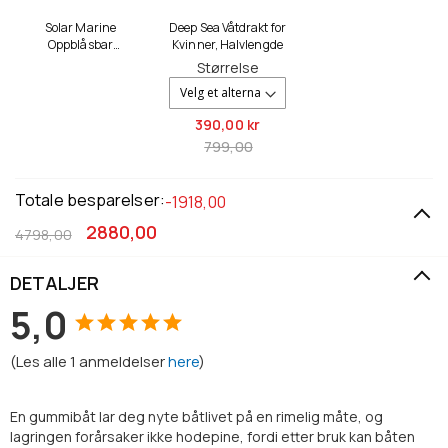
Solar Marine
Deep Sea Våtdrakt for
Oppblåsbar
Kvinner, Halvlengde
Gummibåt for Innsjø,
Størrelse
1 Person
390,
00 kr
799,00
Totale besparelser:
-1918,00
2880,00
4798,00
DETALJER
5,0
(
Les alle
1
anmeldelser
here
)
En gummibåt lar deg nyte båtlivet på en rimelig måte, og
lagringen forårsaker ikke hodepine, fordi etter bruk kan båten