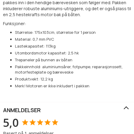
pakkes inn i den hendige bærevesken som følger med. Pakken
inkluderer robuste aluminiums-utriggere, og det er også plass til
en 2,5 hestekrafts motor bak på båten.
Funksjoner:
Størrelse: 175x103cm, størrelse for 1 person
Material: 0,7 mm PVC
Lastekapasitet: 113kg
Utombordsmotor kapasitet: 2,5 hk
Trepaneler på bunnen av båten
Pakkeinnhold: aluminiumsårer, fotpumpe, reparasjonssett,
motorfesteplate og bæreveske
Produktvekt: 12,2 kg
Merk! Motoren er ikke inkludert i pakken
ANMELDELSER
5,0
Basert på 1 anmeldelser