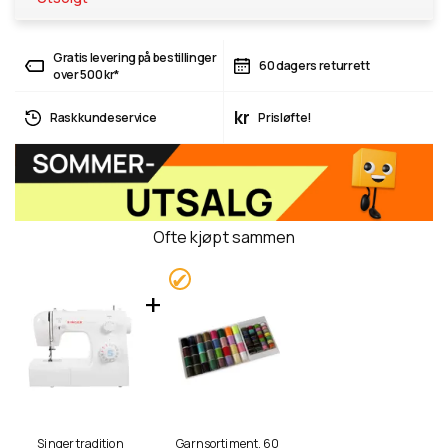
Gratis levering på bestillinger
60 dagers returrett
over 500 kr*
kr
Rask kundeservice
Prisløfte!
Ofte kjøpt sammen
Singer tradition
Garnsortiment, 60