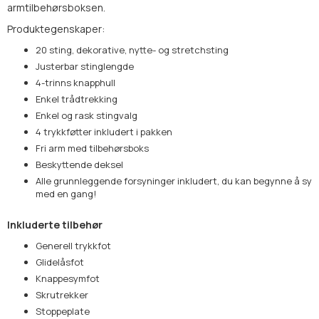
armtilbehørsboksen.
Produktegenskaper:
20 sting, dekorative, nytte- og stretchsting
Justerbar stinglengde
4-trinns knapphull
Enkel trådtrekking
Enkel og rask stingvalg
4 trykkføtter inkludert i pakken
Fri arm med tilbehørsboks
Beskyttende deksel
Alle grunnleggende forsyninger inkludert, du kan begynne å sy
med en gang!
Inkluderte tilbehør
Generell trykkfot
Glidelåsfot
Knappesymfot
Skrutrekker
Stoppeplate