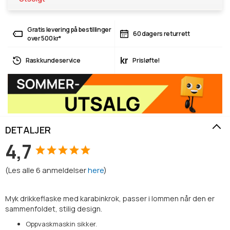
Gratis levering på bestillinger
60 dagers returrett
over 500 kr*
kr
Rask kundeservice
Prisløfte!
DETALJER
4,7
(
Les alle
6
anmeldelser
here
)
Myk drikkeflaske med karabinkrok, passer i lommen når den er
sammenfoldet, stilig design.
Oppvaskmaskin sikker.