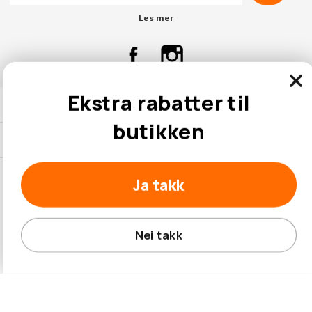
Les mer
Ekstra rabatter til
Kontaktinformasjon
butikken
Kundeservice
Ja takk
© 2026 Hobbybox.no
Nei takk