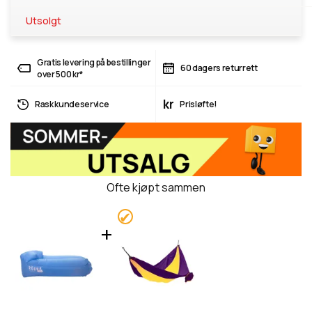
Utsolgt
Gratis levering på bestillinger
60 dagers returrett
over 500 kr*
kr
Rask kundeservice
Prisløfte!
Ofte kjøpt sammen