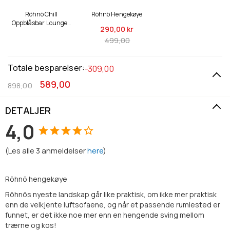
Röhnö Chill
Röhnö Hengekøye
Oppblåsbar Lounger,
290,
00 kr
Turkis
499,00
Totale besparelser:
-309,00
589,00
898,00
DETALJER
4,0
(
Les alle
3
anmeldelser
here
)
Röhnö hengekøye
Röhnös nyeste landskap går like praktisk, om ikke mer praktisk
enn de velkjente luftsofaene, og når et passende rumlested er
funnet, er det ikke noe mer enn en hengende sving mellom
trærne og kos!