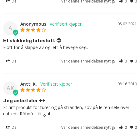
Del
Var denne anmeldelsen nyttig?
0
0
Anonymous
05.02.2021
A
Et skikkelig lateslott 😎
Flott for å slappe av og lett å bevege seg..
Del
Var denne anmeldelsen nyttig?
0
0
Antti K.
08.16.2019
AK
Jeg anbefaler ++
Et fint produkt for turer og på stranden, sov på leiren selv over 
natten i Röhnö. Litt glatt.
Del
Var denne anmeldelsen nyttig?
0
0