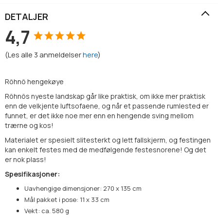
DETALJER
4,7
(
Les alle
3
anmeldelser
here
)
Röhnö hengekøye
Röhnös nyeste landskap går like praktisk, om ikke mer praktisk
enn de velkjente luftsofaene, og når et passende rumlested er
funnet, er det ikke noe mer enn en hengende sving mellom
trærne og kos!
Materialet er spesielt slitesterkt og lett fallskjerm, og festingen
kan enkelt festes med de medfølgende festesnorene! Og det
er nok plass!
Spesifikasjoner:
Uavhengige dimensjoner: 270 x 135 cm
Mål pakket i pose: 11 x 33 cm
Vekt: ca. 580 g