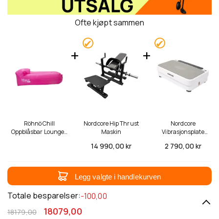
Ofte kjøpt sammen
Röhnö Chill
Nordcore Hip Thrust
Nordcore
Oppblåsbar Lounger,
Maskin
Vibrasjonsplate
Rosa
Premium 4000
14 990,
00 kr
2 790,
00 kr
Legg valgte i handlekurven
Totale besparelser:
-100,00
18079,00
18179,00