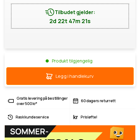
Tilbudet gjelder:
2d 22t 47m 20s
Produkt tilgjengelig
Legg i handlekurv
Gratis levering på bestillinger
60 dagers returrett
over 500 kr*
kr
Rask kundeservice
Prisløfte!