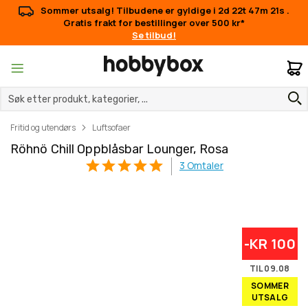
Sommer utsalg! Tilbudene er gyldige i
2d 22t 47m 20s
.
Gratis frakt for bestillinger over 500 kr*
Se tilbud!
M
Fritid og utendørs
Luftsofaer
Röhnö Chill Oppblåsbar Lounger, Rosa
3
Omtaler
Gå
Gå
-KR 100
til
til
slutten
begynnelsen
TIL 09.08
av
av
SOMMER
bildegalleri
bildegalleri
UTSALG