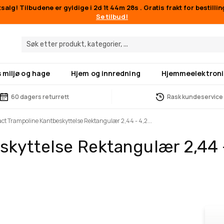
alg! Tilbudene er gyldige i
2d 1t 44m 27s
. Gratis frakt for bestilli
Se tilbud!
 miljø og hage
Hjem og innredning
Hjemmeelektroni
60 dagers returrett
Rask kundeservice
ct Trampoline Kantbeskyttelse Rektangulær 2,44 - 4,2...
skyttelse Rektangulær 2,44 