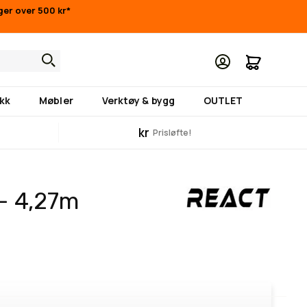
nger over 500 kr*
Min hand
kk
Møbler
Verktøy & bygg
OUTLET
kr
Prisløfte!
- 4,27m