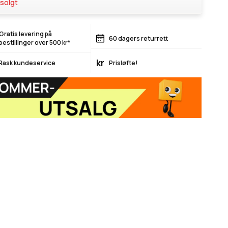
solgt
Gratis levering på
60 dagers returrett
bestillinger over 500 kr*
kr
Rask kundeservice
Prisløfte!