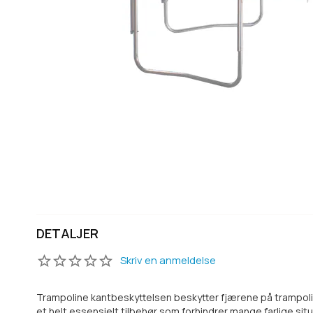
DETALJER
Skriv en anmeldelse
Trampoline kantbeskyttelsen beskytter fjærene på trampoline
et helt essensielt tilbehør som forhindrer mange farlige sit