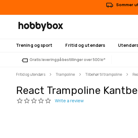
Sommer uts
Trening og sport
Fritid og utendørs
Utendørs
Gratis levering på bestillinger over 500 kr*
Fritid og utendørs
Trampoline
Tilbehør til trampoline
Rea
React Trampoline Kantbe
Gå
Gå
til
til