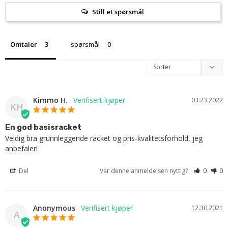
Still et spørsmål
Omtaler
spørsmål
Kimmo H.
03.23.2022
KH
En god basisracket
Veldig bra grunnleggende racket og pris-kvalitetsforhold, jeg 
anbefaler!
Del
Var denne anmeldelsen nyttig?
0
0
Anonymous
12.30.2021
A