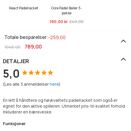
React Padelracket
Core Padel Baller 3-
pakke
190,
00 kr
249,00
Totale besparelser:
-259,00
789,00
1048,00
DETALJER
5,0
(
Les alle
3
anmeldelser
here
)
En lett å håndtere og høykvalitets padelracket som også er
egnet for den aktive spilleren. Utmerket pris-til-kvalitet forhold.
Inkluderer en bæreveske.
Funksjoner