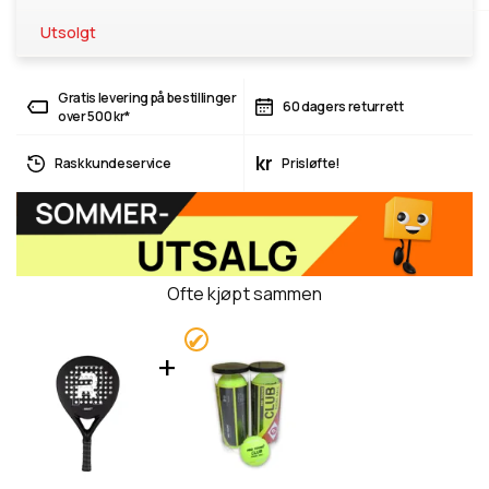
Utsolgt
Gratis levering på bestillinger
60 dagers returrett
over 500 kr*
kr
Rask kundeservice
Prisløfte!
Ofte kjøpt sammen