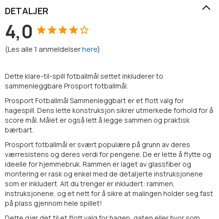
DETALJER
4,0
(
Les alle
1
anmeldelser
here
)
Dette klare-til-spill fotballmål settet inkluderer to
sammenleggbare Prosport fotballmål.
Prosport Fotballmål Sammenleggbart er et flott valg for
hagespill. Dens lette konstruksjon sikrer utmerkede forhold for å
score mål. Målet er også lett å legge sammen og praktisk
bærbart.
Prosport fotballmål er svært populære på grunn av deres
værresistens og deres verdi for pengene. De er lette å flytte og
ideelle for hjemmebruk. Rammen er laget av glassfiber og
montering er rask og enkel med de detaljerte instruksjonene
som er inkludert. Alt du trenger er inkludert: rammen,
instruksjonene, og et nett for å sikre at malingen holder seg fast
på plass gjennom hele spillet!
Dette gjør det til et flott valg for hagen, gaten eller hvor som