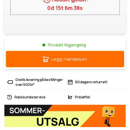
0d 15t 6m 38s
Produkt tilgjengelig
Legg i handlekurv
Gratis levering på bestillinger
60 dagers returrett
over 500 kr*
kr
Rask kundeservice
Prisløfte!