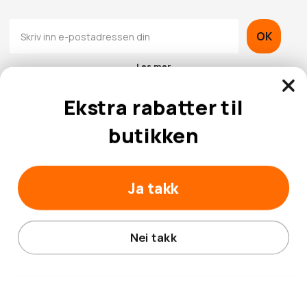
OK
Les mer
Ekstra rabatter til
butikken
Kontaktinformasjon
Ja takk
Kundeservice
Nei takk
© 2026 Hobbybox.no