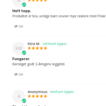
A
Helt topp.
Produktet er bra, urolige barn sovner mye raskere med Pola
Del
Kiira M.
KM
Fungerer
Beroliget godt 3-åringens leggetid.
Del
Anonymous
A