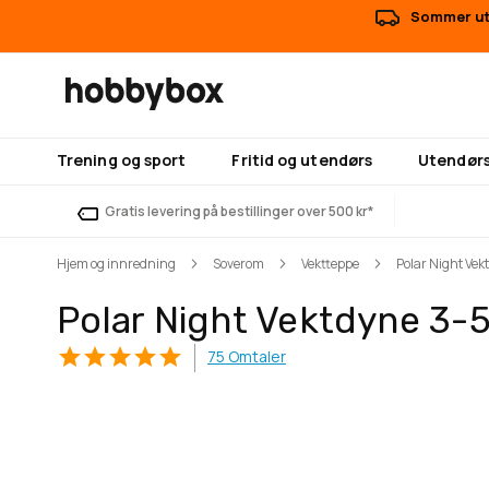
Sommer uts
Trening og sport
Fritid og utendørs
Utendørs
Gratis levering på bestillinger over 500 kr*
Hjem og innredning
Soverom
Vektteppe
Polar Night Ve
Polar Night Vektdyne 3-
75
Omtaler
Gå
Gå
til
til