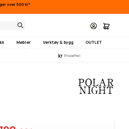
nger over 500 kr*
Min hand
kk
Møbler
Verktøy & bygg
OUTLET
kr
Prisløfte!