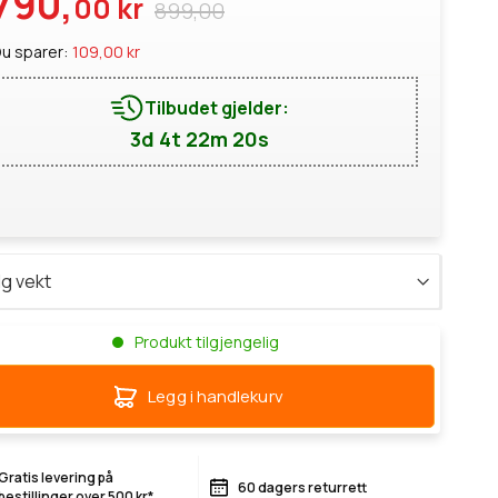
790,
00 kr
899,00
u sparer:
109,00 kr
Tilbudet gjelder:
3d 4t 22m 18s
Produkt tilgjengelig
Legg i handlekurv
Gratis levering på
60 dagers returrett
bestillinger over 500 kr*