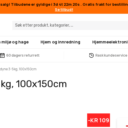
alg! Tilbudene er gyldige i
3d 4t 22m 18s
. Gratis frakt for bestilli
Se tilbud!
 miljø og hage
Hjem og innredning
Hjemmeelektroni
60 dagers returrett
Rask kundeservice
ktdyne 3-5kg, 100x150cm
5kg, 100x150cm
-KR 109