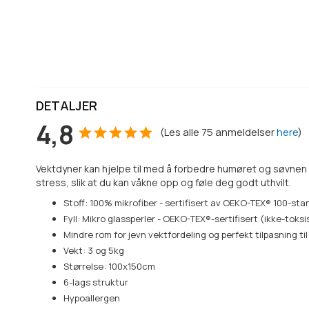
DETALJER
4,8
(
Les alle
75
anmeldelser
here
)
Vektdyner kan hjelpe til med å forbedre humøret og søvnen 
stress, slik at du kan våkne opp og føle deg godt uthvilt.
Stoff: 100% mikrofiber
-
sertifisert av OEKO-TEX® 100-st
Fyll: M
ikro glassperler -
OEKO-TEX®-sertifisert (ikke-toksisk
Mindre rom for jevn vektfordeling og perfekt tilpasning ti
Vekt: 3 og 5kg
Størrelse: 100x150cm
6-lags struktur
Hypoallergen