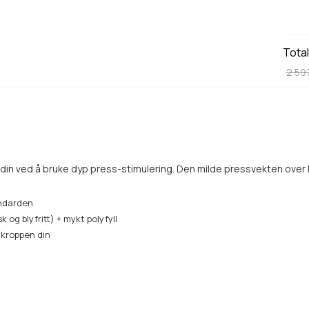
Tota
2 59
din ved å bruke dyp press-stimulering. Den milde pressvekten over 
andarden
 og blyfritt) + mykt polyfyll
l kroppen din