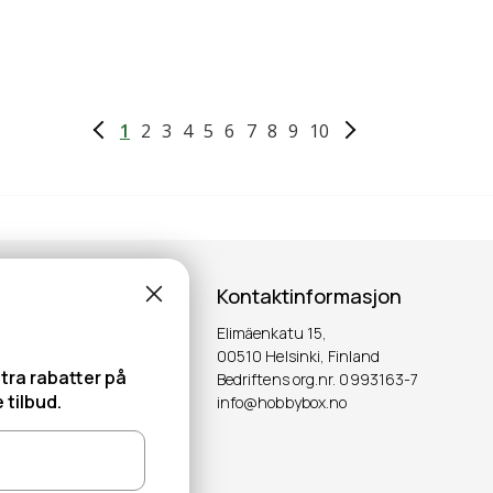
1
2
3
4
5
6
7
8
9
10
Kontaktinformasjon
Elimäenkatu 15,
00510 Helsinki, Finland
tra rabatter på
Bedriftens org.nr. 0993163-7
 tilbud.
info@hobbybox.no
OK