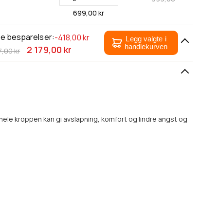
699,
00 kr
le besparelser:
-418,00 kr
Legg valgte i
handlekurven
2 179,00 kr
7,00 kr
hele kroppen kan gi avslapning, komfort og lindre angst og