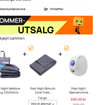
kr
Rask kundeservice
Prisløfte!
 kjøpt sammen
r Night Vektdyne
Polar Night Bomulls
Polar Night
kg, 100x150cm
Dyne Trekk,
Stjernehimmel
100x150cm
Projektor
Farge
690,
00 kr
999,00