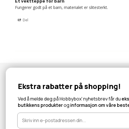
Et vektteppe for barn
Fungerer godt på et barn, materialet er slitesterkt.
Del
Nyhetsbrev
Ekstra rabatter på shopping!
Abonner for å motta tilbud og informasjon om nye produkter!
Ved å melde deg på Hobbybox' nyhetsbrev får du
eks
butikkens produkter
og
informasjon om våre beste
Les mer