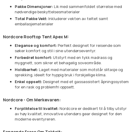
Pakke Dimensjoner:
Lik med sammenfoldet størrelse med
nødvendige beskyttelsesmaterialer
Total Pakke Vekt:
Inkluderer vekten av teltet samt
emballasjematerialer
Nordcore Rooftop Tent Apex M:
Eleganse og komfort:
Perfekt designet for reisende som
søker komfort og stil i sine utendørseventyr.
Forbedret komfort:
Utstyrt med en tykk madrass og
myggnett, som sikrer et behagelig soveområde.
Holdbarhet:
Laget med materialer som motstår slitasje og
sprekking, ideelt for hyppig bruk i forskjellige klima.
Enkel oppsett:
Designet med et gassassistert åpningssystem
for en rask og problemfri oppsett.
Nordcore - Om Merkevaren:
Forpliktelse til kvalitet:
Nordcore er dedikert til å tilby utstyr
av høy kvalitet, innovative utendørs gear designet for den
moderne eventyreren.
Fengende Frase Om Taktelt: