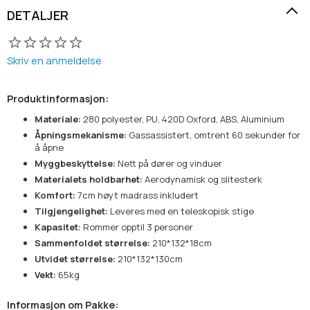
DETALJER
Skriv en anmeldelse
Produktinformasjon:
Materiale:
280 polyester, PU, 420D Oxford, ABS, Aluminium
Åpningsmekanisme:
Gassassistert, omtrent 60 sekunder for
å åpne
Myggbeskyttelse:
Nett på dører og vinduer
Materialets holdbarhet:
Aerodynamisk og slitesterk
Komfort:
7cm høyt madrass inkludert
Tilgjengelighet:
Leveres med en teleskopisk stige
Kapasitet:
Rommer opptil 3 personer
Sammenfoldet størrelse:
210*132*18cm
Utvidet størrelse:
210*132*130cm
Vekt:
65kg
Informasjon om Pakke: