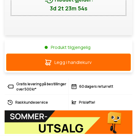
3d 2t 23m 53s
Produkt tilgjengelig
Legg i handlekurv
Gratis levering på bestillinger
60 dagers returrett
over 500 kr*
kr
Rask kundeservice
Prisløfte!