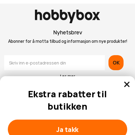
Nyhetsbrev
Abonner for å motta tilbud og informasjon om nye produkter!
OK
Les mer
Ekstra rabatter til
butikken
Kontaktinformasjon
Ja takk
Kundeservice