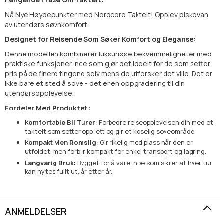
Nå Nye Høydepunkter med Nordcore Taktelt! Opplev piskovan
av utendørs søvnkomfort.
Designet for Reisende Som Søker Komfort og Eleganse:
Denne modellen kombinerer luksuriøse bekvemmeligheter med
praktiske funksjoner, noe som gjør det ideelt for de som setter
pris på de finere tingene selv mens de utforsker det ville. Det er
ikke bare et sted å sove - det er en oppgradering til din
utendørsopplevelse.
Fordeler Med Produktet:
Komfortable Bil Turer:
Forbedre reiseopplevelsen din med et
taktelt som setter opp lett og gir et koselig soveområde.
Kompakt Men Romslig:
Gir rikelig med plass når den er
utfoldet, men forblir kompakt for enkel transport og lagring.
Langvarig Bruk:
Bygget for å vare, noe som sikrer at hver tur
kan nytes fullt ut, år etter år.
ANMELDELSER