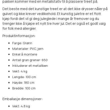
pakken kommer med en metallstativ til å plassere treet på.
Det beste med det kunstige treet er at det ikke drysser nåler på
gulvet og ikke krever vedlikehold. Et kunstig juletre er et flott
kjøp fordi det vil gi deg juleglede i mange år fremover og du
trenger ikke å kjøpe et nytt tre hver jul. Det er også et godt valg
for folk med allergier.
Produktinformasjon:
Farge: Grønn
Materialer: PVC, jern
Enkel å montere
Antall gran grener: 650
Inkluderer et metallben
Vekt: 4 kg
Lengde: 100 cm
Høyde: 180 cm
Bredde: 100 cm
Emballasje dimensjoner:
Vekt: 4.8 kg