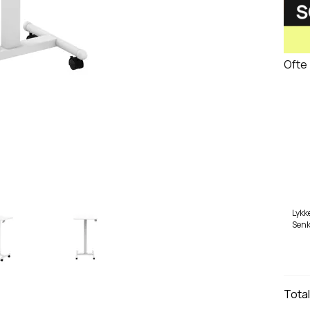
Ofte
Lykk
Senk
L100,
Tota