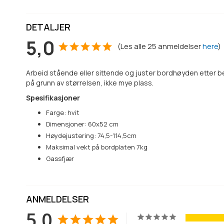
DETALJER
5,0
(
Les alle
25
anmeldelser
here
)
Arbeid stående eller sittende og juster bordhøyden etter be
på grunn av størrelsen, ikke mye plass.
Spesifikasjoner
Farge: hvit
Dimensjoner: 60x52 cm
Høydejustering: 74,5-114,5cm
Maksimal vekt på bordplaten 7kg
Gassfjær
ANMELDELSER
5,0