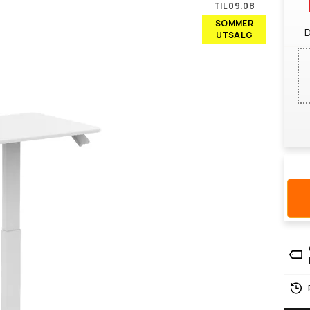
TIL 09.08
SOMMER
D
UTSALG