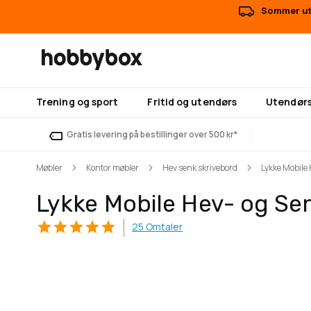
Sommer uts
Trening og sport
Fritid og utendørs
Utendørs
Gratis levering på bestillinger over 500 kr*
Møbler
Kontor møbler
Hev senk skrivebord
Lykke Mobile 
Lykke Mobile Hev- og Sen
25
Omtaler
Gå
Gå
til
til