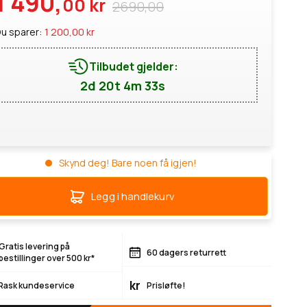
1 490,
00 kr
2690,00
u sparer:
1 200,00 kr
Tilbudet gjelder:
2d 20t 4m 33s
Skynd deg! Bare noen få igjen!
Legg i handlekurv
Gratis levering på
60 dagers returrett
bestillinger over 500 kr*
kr
Rask kundeservice
Prisløfte!