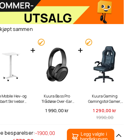
 kjøpt sammen
e Mobile Hev- og
Kuura Bass Pro
Kuura Gaming
bart Skrivebord
Trådløse Over-Ear
Gamingstol Gamer,
 Hvit, 60 x 52cm
Hodetelefoner med
svart
1 990,
00 kr
1 290,
00 kr
ANC
1990,00
le besparelser:
-1900,00
Legg valgte i
handlekurven