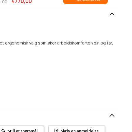
4770,00
,00
r et ergonomisk valg som øker arbeidskomforten din og tar,
Still et spørsmål
Skriv en anmeldelse