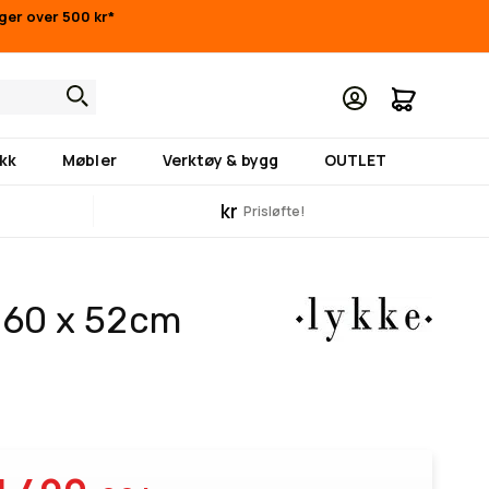
nger over 500 kr*
Min hand
kk
Møbler
Verktøy & bygg
OUTLET
kr
Prisløfte!
, 60 x 52cm