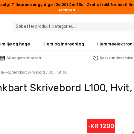
alg! Tilbudene er gyldige i
2d 20t 4m 33s
. Gratis frakt for bestilli
Se tilbud!
 miljø og hage
Hjem og innredning
Hjemmeelektroni
60 dagers returrett
Rask kundeservice
Hev- og Senkbart Skrivebord L100, Hvit, 60...
kbart Skrivebord L100, Hvit
-KR 1200