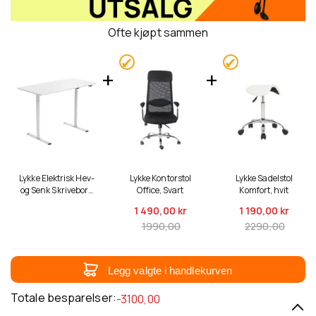
Ofte kjøpt sammen
Lykke Elektrisk Hev-
Lykke Kontorstol
Lykke Sadelstol
og Senk Skrivebord
Office, Svart
Komfort, hvit
Nordic 120x60cm,
1 490,
00 kr
1 190,
00 kr
Hvit
1990,00
2290,00
Legg valgte i handlekurven
Totale besparelser:
-3100,00