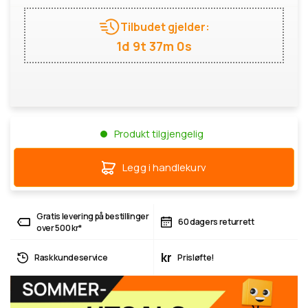
Tilbudet gjelder:
1d 9t 36m 59s
Produkt tilgjengelig
Legg i handlekurv
Gratis levering på bestillinger
60 dagers returrett
over 500 kr*
kr
Rask kundeservice
Prisløfte!