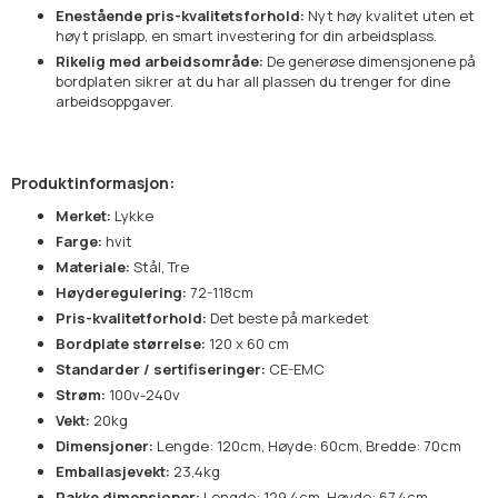
Enestående pris-kvalitetsforhold:
Nyt høy kvalitet uten et
høyt prislapp, en smart investering for din arbeidsplass.
Rikelig med arbeidsområde:
De generøse dimensjonene på
bordplaten sikrer at du har all plassen du trenger for dine
arbeidsoppgaver.
Produktinformasjon:
Merket:
Lykke
Farge:
hvit
Materiale:
Stål, Tre
Høyderegulering:
72-118cm
Pris-kvalitetforhold:
Det beste på markedet
Bordplate størrelse:
120 x 60 cm
Standarder / sertifiseringer:
CE-EMC
Strøm:
100v-240v
Vekt:
20kg
Dimensjoner:
Lengde: 120cm, Høyde: 60cm, Bredde: 70cm
Emballasjevekt:
23,4kg
Pakke dimensjoner:
Lengde: 129,4cm, Høyde: 67,4cm,