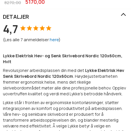
5170,00
8270,00
DETALJER
4,7
(
Les alle
7
anmeldelser
here
)
Lykke Elektrisk Hev- og Senk Skrivebord Nordic 120x60cm,
Hvit
Revolusjoner arbeidsplassen din med det
Lykke Elektrisk Hev
Senk Skrivebord Nordic 120x60cm
. Høydejusterbarheten
fremmer ergonomisk helse, mens det rikelige
skrivebordområdet møter alle dine profesjonelle behov. Opplev
uovertruffen kvalitet og verdi med Lykke's betrodde håndverk.
Lykke står i fronten av ergonomiske kontorløsninger, støtter
integrasjonen av komfort og produktivitet på arbeidsplassen.
Våre hev- og senkbare skrivebord er produsert for å
transformere arbeidsopplevelsen din, og blander mesterlig
velvære med effektivitet. Å velge Lykke betyr å velge en