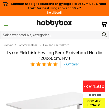
Sommer utsalg! Tilbudene er gyldige i
1d 9t 36m 59s
.
Gratis frakt for bestillinger over 500 kr*
Se tilbud!
M
Møbler
Kontor møbler
Hev senk skrivebord
Lykke Elektrisk Hev- og Senk Skrivebord Nordic
120x60cm, Hvit
7
Omtaler
Gå
Gå
-KR 1500
til
til
slutten
begynnelsen
TIL 09.08
av
av
SOMMER
bildegalleri
bildegalleri
UTSALG