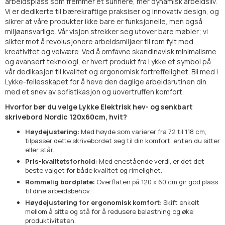
arbeidsplass som fremmer et sunnere, mer dynamisk arbeidsliv.
Vi er dedikerte til bærekraftige praksiser og innovativ design, og
sikrer at våre produkter ikke bare er funksjonelle, men også
miljøansvarlige. Vår visjon strekker seg utover bare møbler; vi
sikter mot å revolusjonere arbeidsmiljøer til rom fylt med
kreativitet og velvære. Ved å omfavne skandinavisk minimalisme
og avansert teknologi, er hvert produkt fra Lykke et symbol på
vår dedikasjon til kvalitet og ergonomisk fortreffelighet. Bli med i
Lykke-fellesskapet for å heve den daglige arbeidsrutinen din
med et snev av sofistikasjon og uovertruffen komfort.
Hvorfor bør du velge Lykke Elektrisk hev- og senkbart
skrivebord Nordic 120x60cm, hvit?
Høydejustering:
Med høyde som varierer fra 72 til 118 cm,
tilpasser dette skrivebordet seg til din komfort, enten du sitter
eller står.
Pris-kvalitetsforhold:
Med enestående verdi, er det det
beste valget for både kvalitet og rimelighet.
Rommelig bordplate:
Overflaten på 120 x 60 cm gir god plass
til dine arbeidsbehov.
Høydejustering for ergonomisk komfort:
Skift enkelt
mellom å sitte og stå for å redusere belastning og øke
produktiviteten.