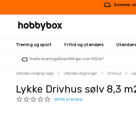
Sommer uts
Trening og sport
Fritid og utendørs
Utendørs
Gratis levering på bestillinger over 500 kr*
Utendørs miljø og hage
Utendørs bygninger
Drivhus
Ly
Lykke Drivhus sølv 8,3 m
Gå
Gå
til
til