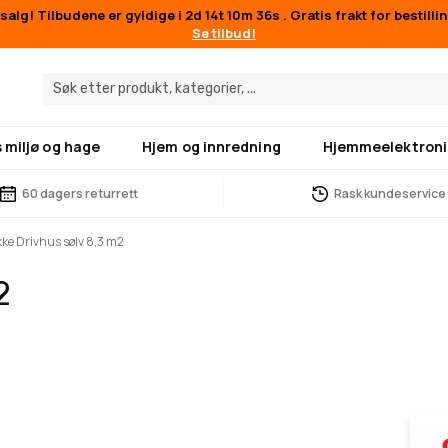
alg! Tilbudene er gyldige i
2d 14t 10m 36s
. Gratis frakt for bestill
Se tilbud!
 miljø og hage
Hjem og innredning
Hjemmeelektroni
60 dagers returrett
Rask kundeservice
kke Drivhus sølv 8,3 m2
2