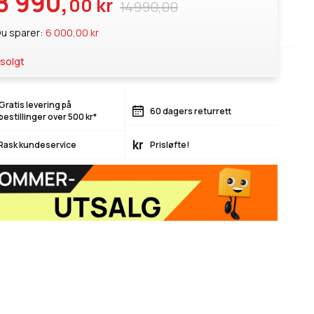
8 990,
00 kr
14990,00
u sparer:
6 000,00 kr
solgt
Gratis levering på
60 dagers returrett
bestillinger over 500 kr*
kr
Rask kundeservice
Prisløfte!