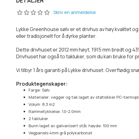
DETALJER
Skriv en anmeldelse
Lykke Greenhouse sølv er et drivhus av høy kvalitet og
eller tradisjonelt for å dyrke planter.
Dette drivhuset er 2012 mm høyt, 1915 mm bredt og 43
Drivhuset har også to takluker, som du kan bruke for p
Vi tilbyr 1 års garanti på Lykke drivhuset. Overflødig s
Produktegenskaper:
Farge: Sølv
Materialer: vegger og tak laget av støtsikker PC-termop
Volum: 8,3 m2
Rammetykkelse: 1.0-2.0mm
2 takluker
Bunn laget av galvanisert stål, høyde: 100 mm
Vegpanels 4mm grå polykarbonat