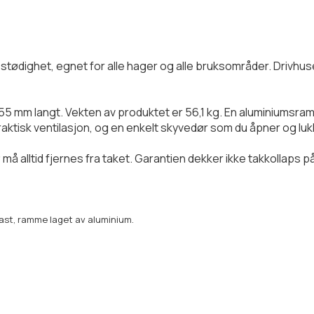
 stødighet, egnet for alle hager og alle bruksområder. Drivhuse
55 mm langt. Vekten av produktet er 56,1 kg. En aluminiumsr
raktisk ventilasjon, og en enkelt skyvedør som du åpner og lu
nø må alltid fjernes fra taket. Garantien dekker ikke takkollap
last, ramme laget av aluminium.