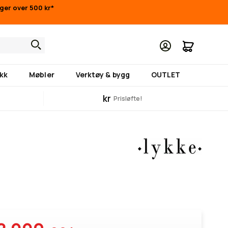
inger over 500 kr*
Min hand
kk
Møbler
Verktøy & bygg
OUTLET
kr
Prisløfte!