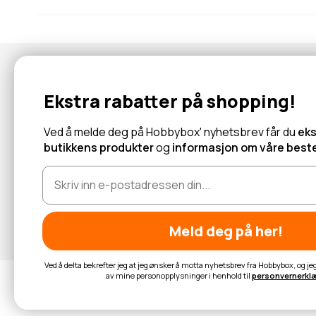
Nyhetsbrev
Ekstra rabatter på shopping!
Abonner for å motta tilbud og informasjon om nye produkter!
Ved å melde deg på Hobbybox' nyhetsbrev får du
eks
butikkens produkter
og
informasjon om våre beste
Les mer
Meld deg på her!
Ved å delta bekrefter jeg at jeg ønsker å motta nyhetsbrev fra Hobbybox, og j
av mine personopplysninger i henhold til
personvernerkl