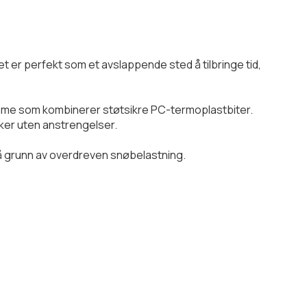
t er perfekt som et avslappende sted å tilbringe tid,
amme som kombinerer støtsikre PC-termoplastbiter.
kker uten anstrengelser.
s på grunn av overdreven snøbelastning.