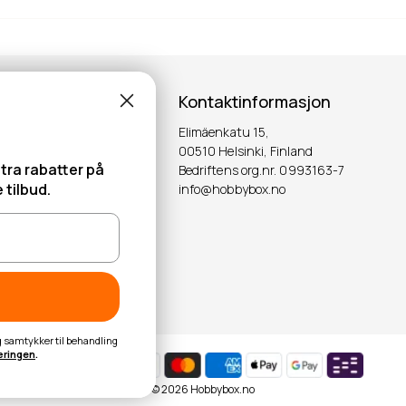
Kontaktinformasjon
Elimäenkatu 15,
00510 Helsinki, Finland
tra rabatter på
Bedriftens org.nr. 0993163-7
 tilbud.
info@hobbybox.no
OK
eg samtykker til behandling
æringen
.
© 2026 Hobbybox.no