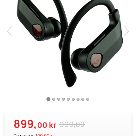
899,
999,00
00 kr
Du sparer:
100,00 kr