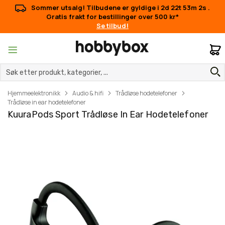
Sommer utsalg! Tilbudene er gyldige i
2d 22t 53m 1s
.
Gratis frakt for bestillinger over 500 kr*
Se tilbud!
M
Hjemmeelektronikk
Audio & hifi
Trådløse hodetelefoner
Trådløse in ear hodetelefoner
KuuraPods Sport Trådløse In Ear Hodetelefoner
Gå
Gå
til
til
slutten
begynnelsen
av
av
bildegalleri
bildegalleri