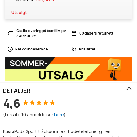
Utsolgt
Gratis levering på bestillinger
60 dagers returrett
over 500 kr*
kr
Rask kundeservice
Prisløfte!
DETALJER
4,6
(
Les alle
10
anmeldelser
here
)
KuuraPods Sport trådløse in ear hodetelefoner gir en