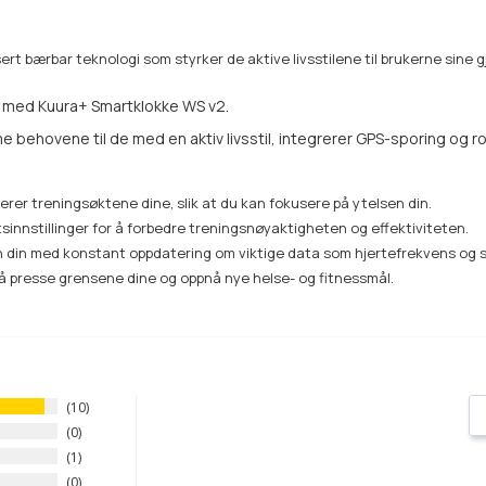
sert bærbar teknologi som styrker de aktive livsstilene til brukerne sine
g med Kuura+ Smartklokke WS v2.
ehovene til de med en aktiv livsstil, integrerer GPS-sporing og robu
rer treningsøktene dine, slik at du kan fokusere på ytelsen din.
rtsinnstillinger for å forbedre treningsnøyaktigheten og effektiviteten.
 din med konstant oppdatering om viktige data som hjertefrekvens og s
 å presse grensene dine og oppnå nye helse- og fitnessmål.
10
0
1
0