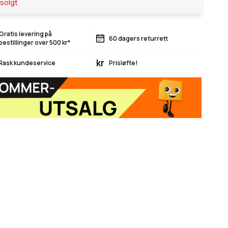
solgt
Gratis levering på
60 dagers returrett
bestillinger over 500 kr*
kr
Rask kundeservice
Prisløfte!