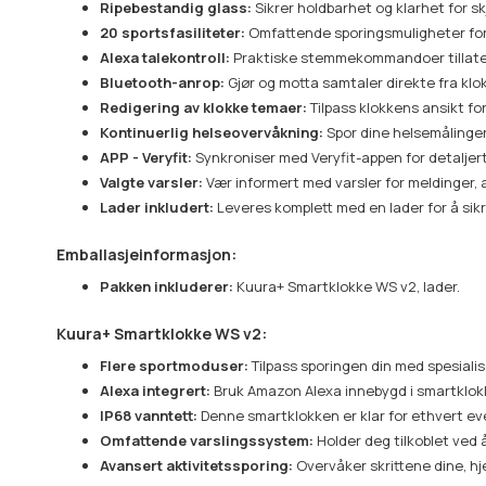
Ripebestandig glass:
Sikrer holdbarhet og klarhet for sk
20 sportsfasiliteter:
Omfattende sporingsmuligheter for s
Alexa talekontroll:
Praktiske stemmekommandoer tillater 
Bluetooth-anrop:
Gjør og motta samtaler direkte fra klo
Redigering av klokke temaer:
Tilpass klokkens ansikt for 
Kontinuerlig helseovervåkning:
Spor dine helsemålinger
APP - Veryfit:
Synkroniser med Veryfit-appen for detaljer
Valgte varsler:
Vær informert med varsler for meldinger, a
Lader inkludert:
Leveres komplett med en lader for å sikre 
Emballasjeinformasjon:
Pakken inkluderer:
Kuura+ Smartklokke WS v2, lader.
Kuura+ Smartklokke WS v2:
Flere sportmoduser:
Tilpass sporingen din med spesialis
Alexa integrert:
Bruk Amazon Alexa innebygd i smartklokk
IP68 vanntett:
Denne smartklokken er klar for ethvert ev
Omfattende varslingssystem:
Holder deg tilkoblet ved 
Avansert aktivitetssporing:
Overvåker skrittene dine, hj