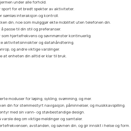
jermen under alle forhold.
port for et bredt spekter av aktiviteter.
sømløs interaksjon og kontroll.
kken din, noe som muliggjør ekte mobilitet uten telefonen din.
å passe til din stil og preferanser.
 som hjertefrekvens og søvnmønster kontinuerlig.
te aktivitetsinnsikter og datahåndtering.
nrop, og andre viktige varslinger.
at enheten din alltid er klar til bruk.
erte moduser for løping, sykling, svømming, og mer.
en din for stemmestyrt navigasjon, påminnelser, og musikkavspilling.
entyr med sin vann- og støvbestandige design.
å varsle deg om viktige meldinger og samtaler.
ertefrekvensen, avstanden, og søvnen din, og gir innsikt i helse og form.