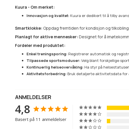
Kuura - Om merket:
Innovasjon og kvalitet:
Kuura er dedikert til å tilby avan
Smartklokke:
Oppdag fremtiden for kondisjon og tilkoblin
Planlagt for aktive mennesker:
Designet for å imøtekomme b
Fordeler med produktet:
Enkel treningsporing:
Registrerer automatisk og registre
Tilpassede sportsmoduser:
Velg blant forskjellige spo
Kontinuerlig helseovervåking:
Ha styr på helsestatusen
Aktivitetsforbedring:
Bruk detaljerte aktivitetsdata for
ANMELDELSER
4,8
Basert på 11 anmeldelser