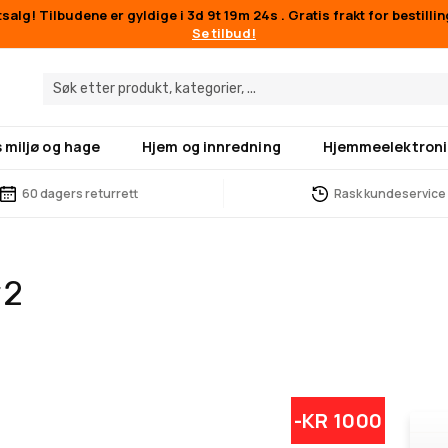
alg! Tilbudene er gyldige i
3d 9t 19m 23s
. Gratis frakt for bestilli
Se tilbud!
 miljø og hage
Hjem og innredning
Hjemmeelektroni
60 dagers returrett
Rask kundeservice
v2
-KR 1000