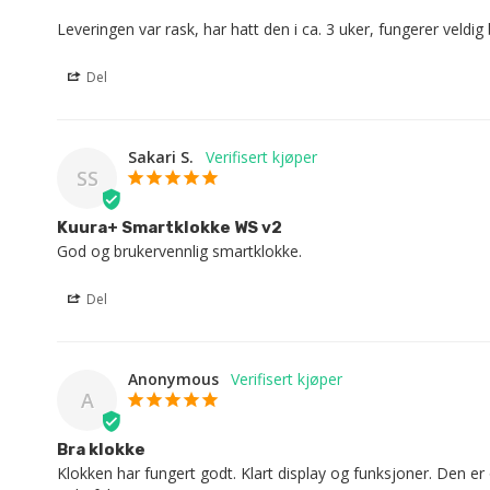
Leveringen var rask, har hatt den i ca. 3 uker, fungerer veldig 
Del
Sakari S.
SS
Kuura+ Smartklokke WS v2
God og brukervennlig smartklokke.
Del
Anonymous
A
Bra klokke
Klokken har fungert godt. Klart display og funksjoner. Den e