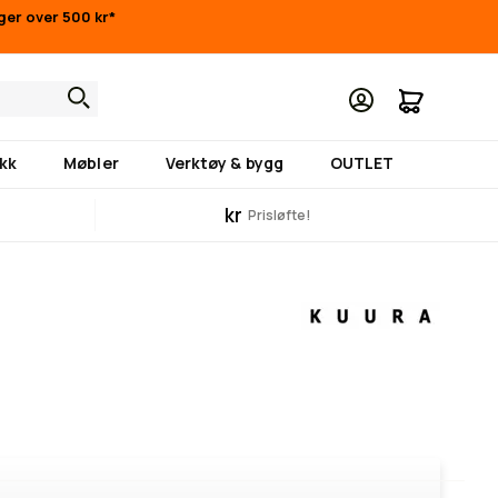
nger over 500 kr*
Min hand
kk
Møbler
Verktøy & bygg
OUTLET
kr
Prisløfte!