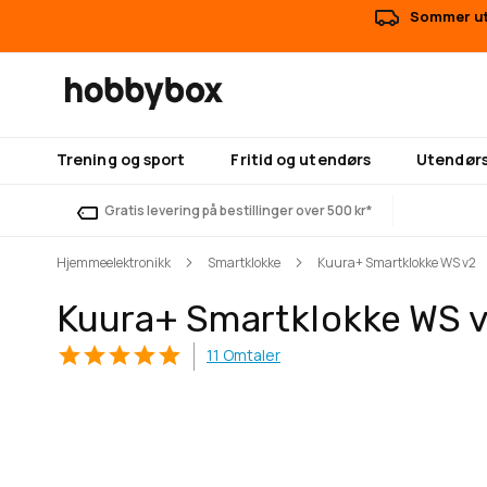
Sommer uts
Trening og sport
Fritid og utendørs
Utendørs
Gratis levering på bestillinger over 500 kr*
Hjemmeelektronikk
Smartklokke
Kuura+ Smartklokke WS v2
Kuura+ Smartklokke WS 
11
Omtaler
Gå
Gå
til
til