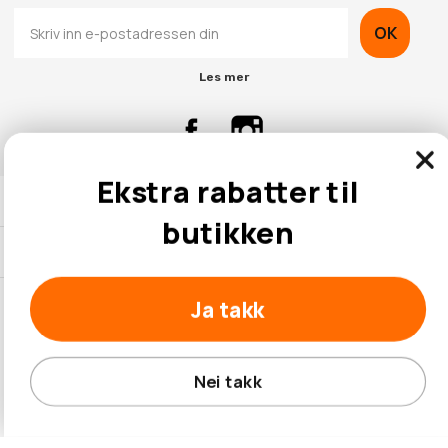
OK
Les mer
Ekstra rabatter til
Kontaktinformasjon
butikken
Kundeservice
Ja takk
© 2026 Hobbybox.no
Nei takk