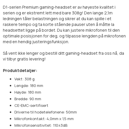
D1-serien Premium gaming-headset er av høyeste kvalitet i
serien og er ekstremt lett med bare 308g! Den lange 2,1m
ledningen tåler belastningen og sikrer at du kan spille i et
raskere tempo og ta korte stående pauser uten å måtte la
headsettet ligge på bordet. Du kan justere mikrofonen til den
optimale posisjonen for deg, og tilpasse lengden på mikrofonen
med en hendig justeringsfunksjon.
Så vent ikke lenger og bestill ditt gaming-headset fra oss nå, da
vi tilbyr gratis levering!
Produktdetaljer:
Vekt: 308 g
Lengde: 180 mm
Høyde: 180 mm
Bredde: 90 mm
CE-EMC-sertifisert
Driverne til hodetelefonene: 50mm
Mikrofonkontakt: 4,0mm x 1,5 mm
Mikrofonsensitivitet: 110±3dB