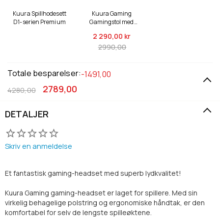
Kuura Spillhodesett
Kuura Gaming
D1-serien Premium
Gamingstol med
RGB, svart
2 290,
00 kr
2990,00
Totale besparelser:
-1491,00
2789,00
4280,00
DETALJER
Skriv en anmeldelse
Et fantastisk gaming-headset med superb lydkvalitet!
Kuura Gaming gaming-headset er laget for spillere. Med sin
virkelig behagelige polstring og ergonomiske håndtak, er den
komfortabel for selv de lengste spilleøktene.