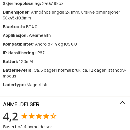
Skjermoppløsning:
240x198px
Dimensjoner:
Armbåndslengde 241mm, urskive dimensjoner
38x45x10.8mm
Bluetooth:
BT4.0
Applikasjon:
Wearhealth
Kompatibilitet:
Android 4.4 og iOS 8.0
IP klassifisering:
IP67
Batteri:
120mAh
Batterilevetid:
Ca. 5 dager i normal bruk, ca. 12 dager i standby-
modus
Ladertype:
Magnetisk
ANMELDELSER
4,2
Basert på 4 anmeldelser