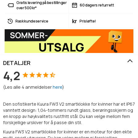
Gratis levering på bestillinger
60 dagers returrett
over 500 kr*
kr
Rask kundeservice
Prisløfte!
DETALJER
4,2
(
Les alle
4
anmeldelser
here
)
Den sofistikerte Kuura FW3 V2 smartklokke for kvinner har et IP67
vanntett design: 1,04-tommers rundt glass, berøringsskjerm og
en kropp av høykvalitets rustfritt stål. Du kan velge mellom fem
forskjellige urskiver for å passe din stil.
Kuura FW3 V2 smartklokke for kvinner er en moteur for den ekte
multi-sport utøveren. Du kan velge mellom ni forskjellige