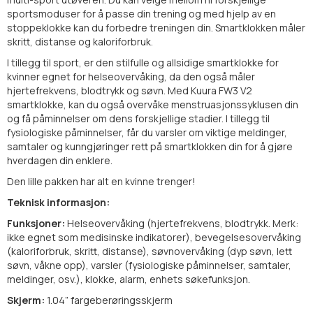
sportsmoduser for å passe din trening og med hjelp av en
stoppeklokke kan du forbedre treningen din. Smartklokken måler
skritt, distanse og kaloriforbruk.
I tillegg til sport, er den stilfulle og allsidige smartklokke for
kvinner egnet for helseovervåking, da den også måler
hjertefrekvens, blodtrykk og søvn. Med Kuura FW3 V2
smartklokke, kan du også overvåke menstruasjonssyklusen din
og få påminnelser om dens forskjellige stadier. I tillegg til
fysiologiske påminnelser, får du varsler om viktige meldinger,
samtaler og kunngjøringer rett på smartklokken din for å gjøre
hverdagen din enklere.
Den lille pakken har alt en kvinne trenger!
Teknisk informasjon:
Funksjoner:
Helseovervåking (hjertefrekvens, blodtrykk. Merk:
ikke egnet som medisinske indikatorer), bevegelsesovervåking
(kaloriforbruk, skritt, distanse), søvnovervåking (dyp søvn, lett
søvn, våkne opp), varsler (fysiologiske påminnelser, samtaler,
meldinger, osv.), klokke, alarm, enhets søkefunksjon.
Skjerm:
1.04” fargeberøringsskjerm