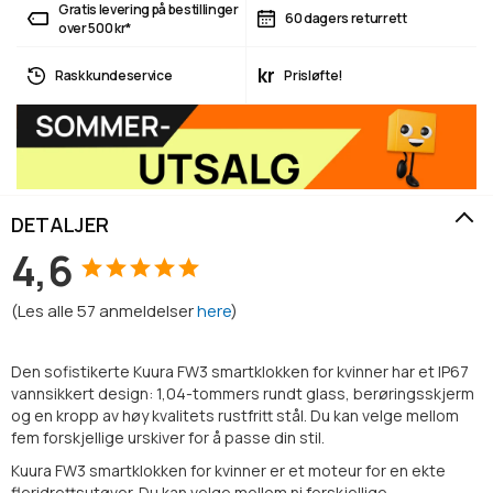
Gratis levering på bestillinger
60 dagers returrett
over 500 kr*
kr
Rask kundeservice
Prisløfte!
DETALJER
4,6
(
Les alle
57
anmeldelser
here
)
Den sofistikerte Kuura FW3 smartklokken for kvinner har et IP67
vannsikkert design: 1,04-tommers rundt glass, berøringsskjerm
og en kropp av høy kvalitets rustfritt stål. Du kan velge mellom
fem forskjellige urskiver for å passe din stil.
Kuura FW3 smartklokken for kvinner er et moteur for en ekte
fleridrettsutøver. Du kan velge mellom ni forskjellige