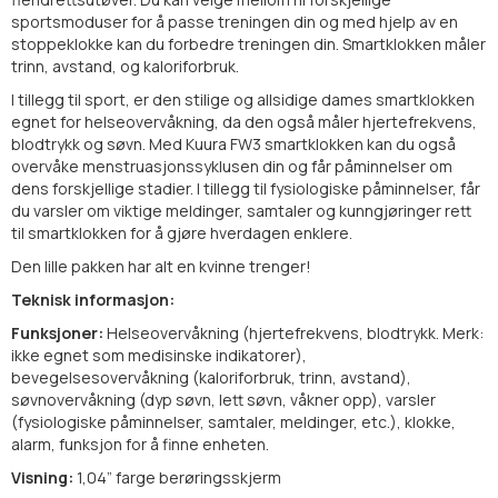
sportsmoduser for å passe treningen din og med hjelp av en
stoppeklokke kan du forbedre treningen din. Smartklokken måler
trinn, avstand, og kaloriforbruk.
I tillegg til sport, er den stilige og allsidige dames smartklokken
egnet for helseovervåkning, da den også måler hjertefrekvens,
blodtrykk og søvn. Med Kuura FW3 smartklokken kan du også
overvåke menstruasjonssyklusen din og får påminnelser om
dens forskjellige stadier. I tillegg til fysiologiske påminnelser, får
du varsler om viktige meldinger, samtaler og kunngjøringer rett
til smartklokken for å gjøre hverdagen enklere.
Den lille pakken har alt en kvinne trenger!
Teknisk informasjon:
Funksjoner:
Helseovervåkning (hjertefrekvens, blodtrykk. Merk:
ikke egnet som medisinske indikatorer),
bevegelsesovervåkning (kaloriforbruk, trinn, avstand),
søvnovervåkning (dyp søvn, lett søvn, våkner opp), varsler
(fysiologiske påminnelser, samtaler, meldinger, etc.), klokke,
alarm, funksjon for å finne enheten.
Visning:
1,04” farge berøringsskjerm