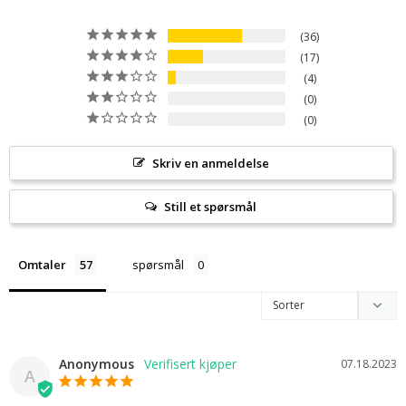
36
17
4
0
0
Skriv en anmeldelse
Still et spørsmål
Omtaler
spørsmål
Anonymous
07.18.2023
A