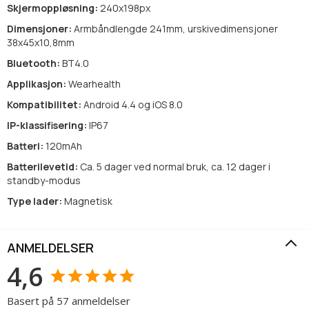
Skjermoppløsning:
240x198px
Dimensjoner:
Armbåndlengde 241mm, urskivedimensjoner
38x45x10,8mm
Bluetooth:
BT4.0
Applikasjon:
Wearhealth
Kompatibilitet:
Android 4.4 og iOS 8.0
IP-klassifisering:
IP67
Batteri:
120mAh
Batterilevetid:
Ca. 5 dager ved normal bruk, ca. 12 dager i
standby-modus
Type lader:
Magnetisk
ANMELDELSER
4,6
Basert på 57 anmeldelser