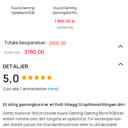
Kuura Gaming
Kuura Gaming
Spillebord RGB
Gamingstol Pro,
svart
1 890,
00 kr
2490,00
Totale besparelser:
-2000,00
3780,00
5780,00
DETALJER
5,0
(
Les alle
1
anmeldelser
here
)
Et stilig gamingbord er et flott tillegg til spillinnstillingen din!
Dette massive 160cm brede Kuura Gaming Gaming Bord RGB kan
enkelt romme selv det tyngste av spillutstyr. For eksempel kan
det enkelt passe tre standardmonitorer eller to ultrabredde