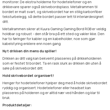
monitorer. De ekstra holderne for hodetelefoner og en
drikkevare sparer også skrivebordsplass. Metallrammen til
bordet er malt svart, og skrivebordet har en stilig karbonfiber
teksturbelegg, så dette bordet passer lett til interiørdesignet
ditt.
Metallrammen sikrer at Kuura Gaming Gaming Bord RGB er veldig
holdbar og robust - den står bra på ett sted og vakler ikke. Den
har to føringer for kabler og en kabelholder, noe som gjør
kabelstyring enklere enn noen gang.
Nyt drikken din mens du spiller!
Drikken av ditt valg kan bekvemt plasseres på drikkeholderen
som er festet til bordet. Ta en rask slurk av drikken din uten å
søle på skrivebordet ditt.
Hold skrivebordet organisert!
Henger for hodetelefoner hjelper deg med å holde skrivebordet
ryddig og organisert. Hodetelefoner eller headset kan
plasseres på holderen og er alltid nær ved hånden og klar til
bruk.
Produktdetaljer: