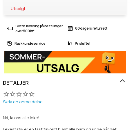
Utsolgt
Gratis levering på bestillinger
60 dagers returrett
over 500 kr*
kr
Rask kundeservice
Prisløfte!
DETALJER
Skriv en anmeldelse
Nå, la oss alle leke!
Lekestativ
er en fast favoritt blant alle barn og unge når det