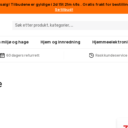
alg! Tilbudene er gyldige i
2d 15t 21m 48s
. Gratis frakt for bestill
Se tilbud!
 miljø og hage
Hjem og innredning
Hjemmeelektroni
60 dagers returrett
Rask kundeservice
e