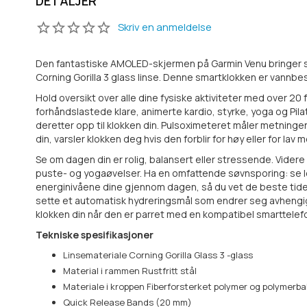
DETALJER
Skriv en anmeldelse
Den fantastiske AMOLED-skjermen på Garmin Venu bringer stil t
Corning Gorilla 3 glass linse. Denne smartklokken er vannbes
Hold oversikt over alle dine fysiske aktiviteter med over 20
forhåndslastede klare, animerte kardio, styrke, yoga og Pi
deretter opp til klokken din. Pulsoximeteret måler metningen
din, varsler klokken deg hvis den forblir for høy eller for la
Se om dagen din er rolig, balansert eller stressende. Vide
puste- og yogaøvelser. Ha en omfattende søvnsporing: se 
energinivåene dine gjennom dagen, så du vet de beste tidene
sette et automatisk hydreringsmål som endrer seg avhengig a
klokken din når den er parret med en kompatibel smarttelef
Tekniske spesifikasjoner
Linsemateriale Corning Gorilla Glass 3 -glass
Material i rammen Rustfritt stål
Materiale i kroppen Fiberforsterket polymer og polymerb
Quick Release Bands (20 mm)