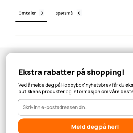
Omtaler
spørsmål
Nyhetsbrev
Ekstra rabatter på shopping!
Abonner for å motta tilbud og informasjon om nye produkter!
Ved å melde deg på Hobbybox' nyhetsbrev får du
eks
butikkens produkter
og
informasjon om våre beste
Les mer
Meld deg på her!