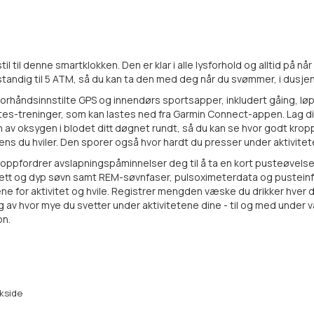
il denne smartklokken. Den er klar i alle lysforhold og alltid på når
tandig til 5 ATM, så du kan ta den med deg når du svømmer, i dusjen e
 forhåndsinnstilte GPS og innendørs sportsapper, inkludert gåing, løp
lates-treninger, som kan lastes ned fra Garmin Connect-appen. Lag 
 av oksygen i blodet ditt døgnet rundt, så du kan se hvor godt kroppe
v mens du hviler. Den sporer også hvor hardt du presser under aktivite
re oppfordrer avslapningspåminnelser deg til å ta en kort pusteøvel
lett og dyp søvn samt REM-søvnfaser, pulsoximeterdata og pustein
 for aktivitet og hvile. Registrer mengden væske du drikker hver dag
v hvor mye du svetter under aktivitetene dine - til og med under va
on.
akside