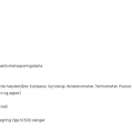
d aktivitetssporingsdata
risk høydemåler, Kompass, Gyroskop, Akselerometer, Termometer, Pulso
ts og apper)
roid)
agring Opp til 500 sanger