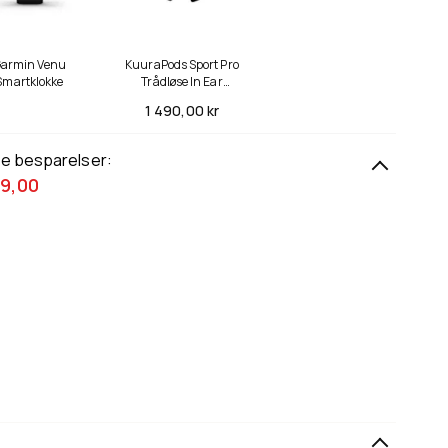
armin Venu
KuuraPods Sport Pro
Smartklokke
Trådløse In Ear
Hodetelefoner
1 490,
00 kr
le besparelser:
9,00