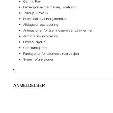
Garmin Pay
Deteksjon av hendelser, LiveTrack
TrueUp, Move IQ
Body Battery energimonitor
Alldags stress-sporing
Animasjoner for treningsøvelser på skjermen
Automatisk rep-telling
Physio TrueUp
Golf-funksjoner
Funksjoner for utendørs rekreasjon
Svømmefunksjoner
".
ANMELDELSER