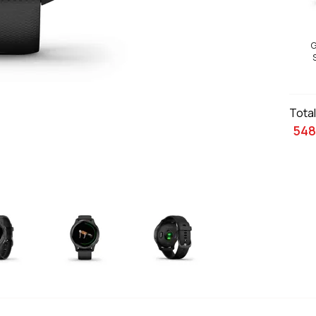
G
Tota
548