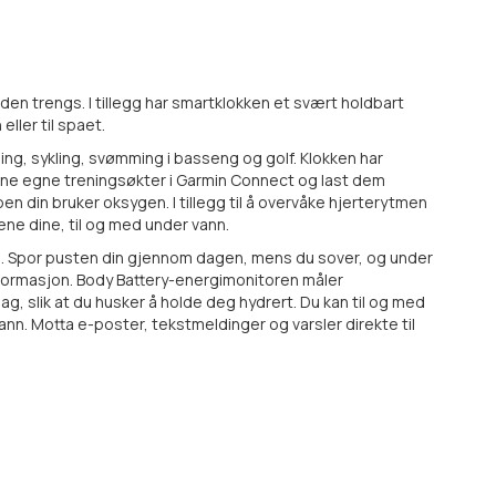
 den trengs. I tillegg har smartklokken et svært holdbart
ller til spaet.
ing, sykling, svømming i basseng og golf. Klokken har
dine egne treningsøkter i Garmin Connect og last dem
n din bruker oksygen. I tillegg til å overvåke hjerterytmen
tene dine, til og med under vann.
se. Spor pusten din gjennom dagen, mens du sover, og under
formasjon. Body Battery-energimonitoren måler
, slik at du husker å holde deg hydrert. Du kan til og med
nn. Motta e-poster, tekstmeldinger og varsler direkte til