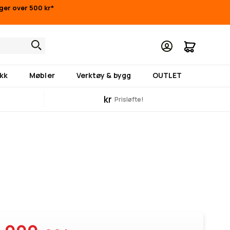
inger over 500 kr*
Min hand
kk
Møbler
Verktøy & bygg
OUTLET
kr
Prisløfte!