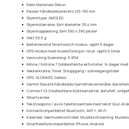
Reim Materiale Silikon
Passer håndleddsomkrets 125-190 mm
Skjermtype: AMOLED
Skjermstørrelse, BxH diameter 30,4 mm
Skjermoppløsning, BxH 390 x 390 piksler
Vekt 50,5 g
Batterilevetid Smartwatch modus: opptil 5 dager
GPS-modus med musikkfunksjon i bruk: opptil 6 timer
Vannrating Svømming- 5 ATM
Minne / historie 7 tidsbestemte aktiviteter, 14 dager me
Vekkerklokke, Timer, Soloppgang / solnedgangstider
GPS, GLONASS, Galileo
Garmin Elevate håndledds hjertefrekvensmåler, Baromet
Connect IQ (nedlastbare klokkeansikter, datafelt, widge
Smartvarsler
Tekstrespons / avvis telefonsamtale med tekst (kun And
Kontaktkompatibilitet Bluetooth, ANT +, Wi-Fi
Kalender, Værmusikkontroller, Musikkkstreaming, Musikkl
Smarttelefonkompatibilitet iPhone, Android