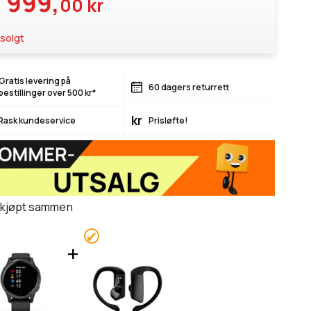
 999,
00 kr
solgt
Gratis levering på
60 dagers returrett
bestillinger over 500 kr*
kr
Rask kundeservice
Prisløfte!
 kjøpt sammen