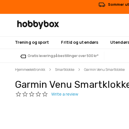
Sommer uts
Trening og sport
Fritid og utendørs
Utendørs
Gratis levering på bestillinger over 500 kr*
Hjemmeelektronikk
Smartklokke
Garmin Venu Smartklokke
Garmin Venu Smartklokk
Gå
Gå
til
til