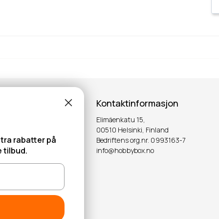
Kontaktinformasjon
Elimäenkatu 15,
00510 Helsinki, Finland
tra rabatter på
Bedriftens org.nr. 0993163-7
 tilbud.
info@hobbybox.no
OK