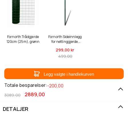
Fornorth Trådgjerde
Fornorth Sideinnlegg
120cm (25m), grønn
for nettinggjerde,
grønn
299,
00 kr
499,00
Legg valgte i handlekurven
Totale besparelser:
-200,00
2889,00
3089,00
DETALJER