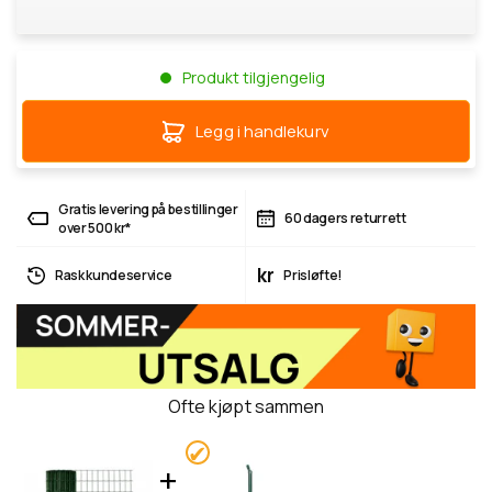
Produkt tilgjengelig
Legg i handlekurv
Gratis levering på bestillinger
60 dagers returrett
over 500 kr*
kr
Rask kundeservice
Prisløfte!
Ofte kjøpt sammen