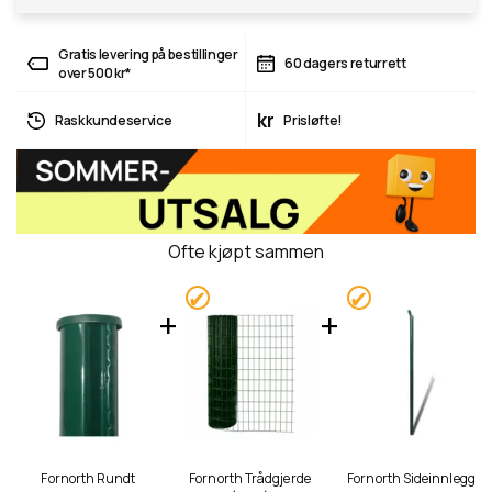
Gratis levering på bestillinger
60 dagers returrett
over 500 kr*
kr
Rask kundeservice
Prisløfte!
Ofte kjøpt sammen
Fornorth Rundt
Fornorth Trådgjerde
Fornorth Sideinnlegg