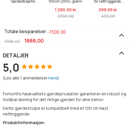
Gjerdestolpe for
100cm (25m), grønn
for nettinggjerde,
nettinggjerde 150cm,
grønn
1 290,
00 kr
299,
00 kr
grønn
2390,00
499,00
Totale besparelser:
-1500,00
1888,00
3388,00
DETALJER
5,0
(
Les alle
1
anmeldelser
here
)
Fornorths høykvalitets gjerdeprodukter garanterer en robust og
holdbar løsning for det riktige gjerdet for dine behov.
Dette gjerdestolpe er kompatibelt med et 100 cm høyt
nettinggjerde.
Produktinformasjon: