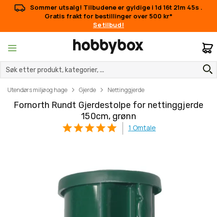
Sommer utsalg! Tilbudene er gyldige i
1d 16t 21m 45s
.
Gratis frakt for bestillinger over 500 kr*
Se tilbud!
M
Utendørs miljø og hage
Gjerde
Nettinggjerde
Fornorth Rundt Gjerdestolpe for nettinggjerde
150cm, grønn
1
Omtale
Gå
Gå
til
til
slutten
begynnelsen
av
av
bildegalleri
bildegalleri