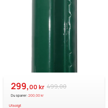
299,
499,00
00 kr
Du sparer:
200,00 kr
Utsolgt