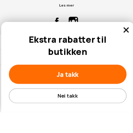
Les mer
Ekstra rabatter til
Kontaktinformasjon
butikken
Kundeservice
Ja takk
© 2026 Hobbybox.no
Nei takk