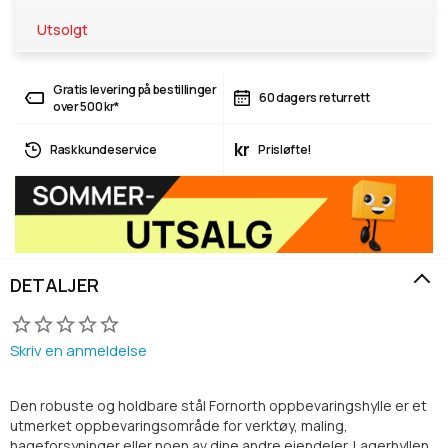
Utsolgt
Gratis levering på bestillinger
60 dagers returrett
over 500 kr*
kr
Rask kundeservice
Prisløfte!
DETALJER
Skriv en anmeldelse
Den robuste og holdbare stål Fornorth oppbevaringshylle er et
utmerket oppbevaringsområde for verktøy, maling,
hageforsyninger eller noen av dine andre eiendeler. Lagerhyllen