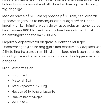
holder tingene dine akkurat slik du vil ha dem og gjør dem lett
tilgjengelige.
Med en høyde på 200 cm og bredde på 100 cm, har Fornorth
oppbevaringshylle fire høydejusterbare lagernivåer. Denne
lagerhyllen kan håndtere selv de tyngste belastningene, da du
kan plassere 800 kilo med varer på hvert nivå - for en total
belastningskapasitet på 3200 kilo.
Lagerreol er perfekt for en garasje, kontor eller lager.
Oppbevaringshyllen lar deg gjøre mer effektiv bruk av plass ved
å flytte ting fra trange rom til hyllen. I tillegg gjør lagerreolen det
også tryggere å bevege seg rundt, da det ikke ligger noe rot i
gangene.
Produktinformasjon:
Farge: hvit
Material: Stål
Total kapasitet: 3200kg
Høyden på hyllene er justerbar
Robust konstruksjon
Vekt: 130 kg