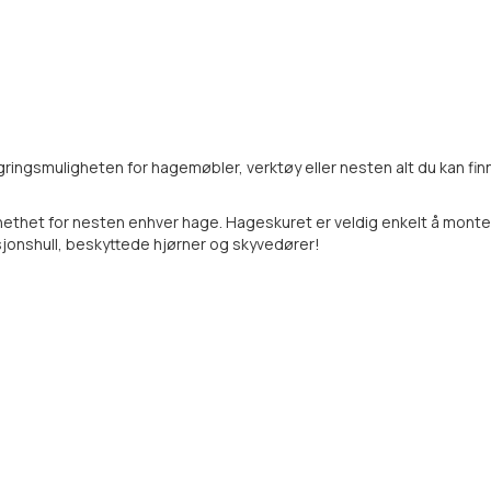
agringsmuligheten for hagemøbler, verktøy eller nesten alt du kan f
ethet for nesten enhver hage. Hageskuret er veldig enkelt å montere,
jonshull, beskyttede hjørner og skyvedører!