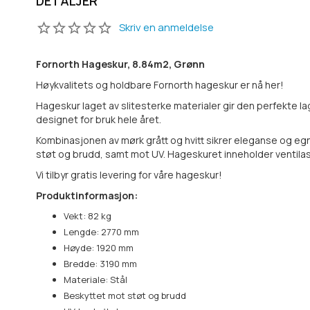
DETALJER
Skriv en anmeldelse
Fornorth Hageskur, 8.84m2, Grønn
Høykvalitets og holdbare Fornorth hageskur er nå her!
Hageskur laget av slitesterke materialer gir den perfekte l
designet for bruk hele året.
Kombinasjonen av mørk grått og hvitt sikrer eleganse og egn
støt og brudd, samt mot UV. Hageskuret inneholder ventilas
Vi tilbyr gratis levering for våre hageskur!
Produktinformasjon:
Vekt: 82 kg
Lengde: 2770 mm
Høyde: 1920 mm
Bredde: 3190 mm
Materiale: Stål
Beskyttet mot støt og brudd