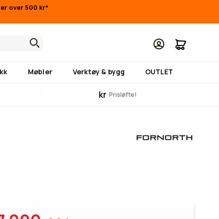
nger over 500 kr*
Min hand
kk
Møbler
Verktøy & bygg
OUTLET
kr
Prisløfte!