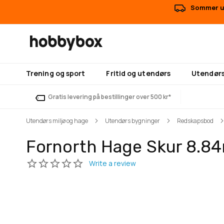
Sommer ut
Trening og sport
Fritid og utendørs
Utendørs
Gratis levering på bestillinger over 500 kr*
Utendørs miljø og hage
Utendørs bygninger
Redskapsbod
Fornorth Hage Skur 8.8
Gå
Gå
til
til