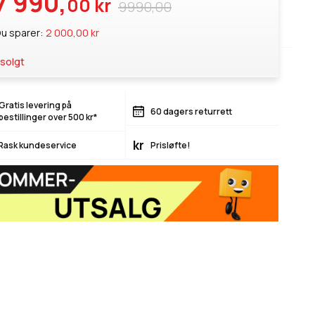
7 990,
00 kr
9990,00
u sparer:
2 000,00 kr
solgt
Gratis levering på
60 dagers returrett
bestillinger over 500 kr*
kr
Rask kundeservice
Prisløfte!