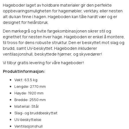
Hageboder laget av holdbare materialer gir den perfekte
oppbevaringsmuligheten for hagemøbler, verktøy, eller nesten
alt du kan finne i hagen. Hageboden kan tåle hardt vær og er
designet for helårsbruk.
Den mørkegrå og hvite fargekombinasjonen sikrer stil og
egnethet for nesten hver hage. Hageboden er enkel å montere,
til tross for dens robuste struktur. Den er beskyttet mot slag og
brudd, samt UV-beskyttet. Hageboden inkluderer
ventilasjonshull, beskyttede hjørner, og skyvedører!
Vi tilbyr gratis levering for våre hageboder!
Produktinformasjon:
Vekt: 63.5 kg
Lengde: 2770 mm
Høyde: 1920 mm
Bredde: 2550 mm
Material: Stål
Slag- og bruddbeskyttet
UV-beskyttelse
Ventilasjonshull