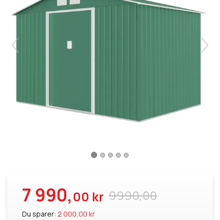
7 990,
9990,00
00 kr
Du sparer:
2 000,00 kr