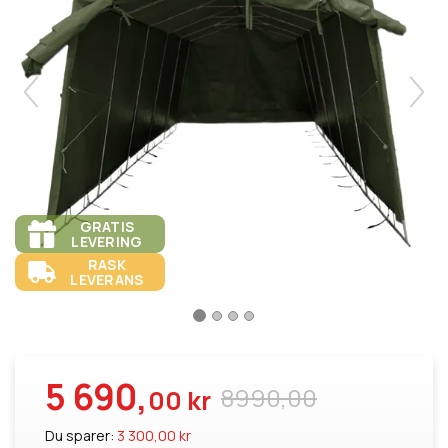
GRATIS
LEVERING
RASK
LEVERANS
5 690,
8990,00
00 kr
Du sparer:
3 300,00 kr