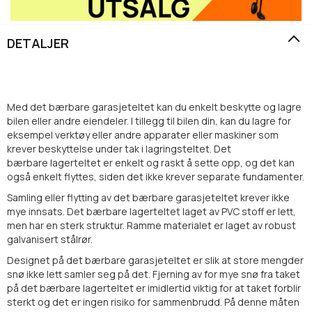
DETALJER
Med det bærbare garasjeteltet kan du enkelt beskytte og lagre
bilen eller andre eiendeler. I tillegg til bilen din, kan du lagre for
eksempel verktøy eller andre apparater eller maskiner som
krever beskyttelse under tak i lagringsteltet. Det
bærbare
lagerteltet
er enkelt og raskt å sette opp, og det kan
også enkelt flyttes, siden det ikke krever separate fundamenter.
Samling eller flytting av det bærbare garasjeteltet krever ikke
mye innsats. Det
bærbare
lagerteltet
laget av PVC stoff er lett,
men har en sterk struktur. Ramme materialet er laget av robust
galvanisert stålrør.
Designet på det
bærbare
garasjeteltet
er slik at store mengder
snø ikke lett samler seg på det. Fjerning av for mye snø fra taket
på det
bærbare
lagerteltet
er imidlertid viktig for at taket forblir
sterkt og det er ingen risiko for sammenbrudd. På denne måten