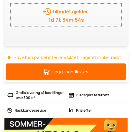
Tilbudet gjelder:
1d 7t 54m 54s
Høy etterspørsel etter produktet! Lageret minker raskt!
Legg i handlekurv
Gratis levering på bestillinger
60 dagers returrett
over 500 kr*
kr
Rask kundeservice
Prisløfte!