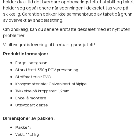
holder du alltid det
bærbare
oppbevaringsteltet
stabilt og taket
holder seg også renere når spenningen i dekselet tas vare på
skikkelig. Garantien dekker ikke sammenbrudd av taket på grunn
av overvekt av snøbelastning.
Om ønskelig, kan du senere erstatte dekselet med et nytt uten
problemer.
Vi tilbyr gratis levering til
bærbart
garasjetelt
!
Produktinformasjon:
Farge: hærgrønn
Starkt/tett 350g PCV presenning
Stoffmaterial: PVC
Kroppsmateriale: Galvanisert stålpipe
Tykkelse på kroppsrør: 1,2mm
Enkel å montere
Utbyttbart deksel
Dimensjoner av pakken:
Pakke 1:
Vekt: 14,3 kg