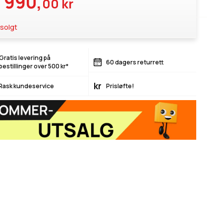
 990,
00 kr
solgt
Gratis levering på
60 dagers returrett
bestillinger over 500 kr*
kr
Rask kundeservice
Prisløfte!