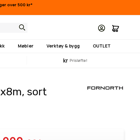
nger over 500 kr*
Min hand
kk
Møbler
Verktøy & bygg
OUTLET
kr
Prisløfte!
4x8m, sort