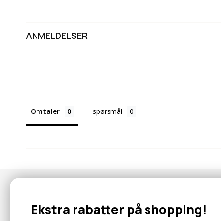
ANMELDELSER
Omtaler
spørsmål
Nyhetsbrev
Ekstra rabatter på shopping!
Abonner for å motta tilbud og informasjon om nye produkter!