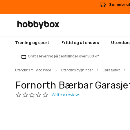
Sommer uts
Trening og sport
Fritid og utendørs
Utendørs
Gratis levering på bestillinger over 500 kr*
Utendørs miljø og hage
Utendørs bygninger
Garasjetelt
Fornorth Bærbar Garasje
Gå
Gå
til
til