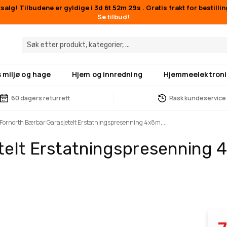
alg! Tilbudene er gyldige i
3d 6t 52m 29s
. Gratis frakt for bestilli
Se tilbud!
 miljø og hage
Hjem og innredning
Hjemmeelektroni
60 dagers returrett
Rask kundeservice
Fornorth Bærbar Garasjetelt Erstatningspresenning 4x8m,...
telt Erstatningspresenning 