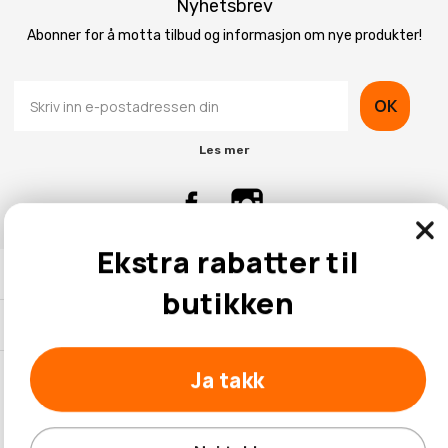
Nyhetsbrev
Abonner for å motta tilbud og informasjon om nye produkter!
OK
Les mer
Ekstra rabatter til
Kontaktinformasjon
butikken
Kundeservice
Ja takk
© 2026 Hobbybox.no