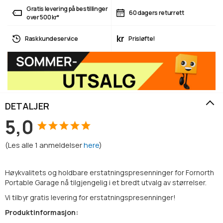
Gratis levering på bestillinger
60 dagers returrett
over 500 kr*
kr
Rask kundeservice
Prisløfte!
DETALJER
5,0
(
Les alle
1
anmeldelser
here
)
Høykvalitets og holdbare erstatningspresenninger for Fornorth
Portable Garage nå tilgjengelig i et bredt utvalg av størrelser.
Vi tilbyr gratis levering for erstatningspresenninger!
Produktinformasjon: