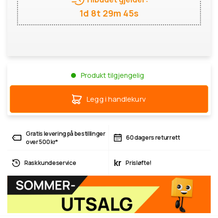
1d 8t 29m 45s
Produkt tilgjengelig
Legg i handlekurv
Gratis levering på bestillinger
60 dagers returrett
over 500 kr*
kr
Rask kundeservice
Prisløfte!