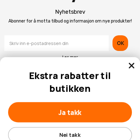
Nyhetsbrev
Abonner for å motta tilbud og informasjon om nye produkter!
OK
Les mer
Ekstra rabatter til
butikken
Kontaktinformasjon
Ja takk
Kundeservice
Nei takk