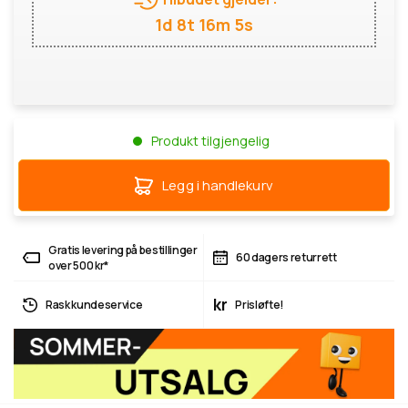
1d 8t 16m 5s
Produkt tilgjengelig
Legg i handlekurv
Gratis levering på bestillinger
60 dagers returrett
over 500 kr*
kr
Rask kundeservice
Prisløfte!