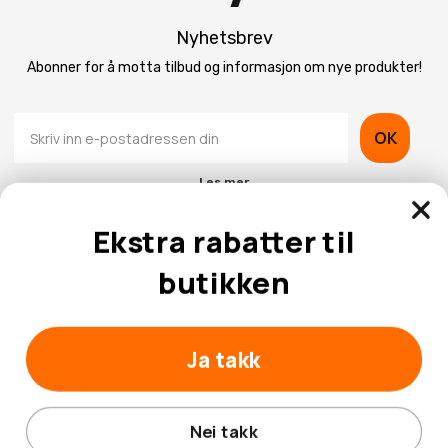
Nyhetsbrev
Abonner for å motta tilbud og informasjon om nye produkter!
OK
Les mer
Ekstra rabatter til
butikken
Kontaktinformasjon
Ja takk
Kundeservice
Nei takk