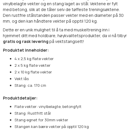
vinylbelagte vekter og en stang laget av stål. Vektene er fylt
med betong, slik at de tåler selv de tøffeste treningsøktene.
Den rustfrie stålstanden passer vekter med en diameter på 30
mm, og den kan håndtere vekter på opptil 120 kg.
Dette er en unik mulighet til å ta med muskeltrening inn i
hjemmet ditt med holdbare, høykvalitetsprodukter, da vi nå tilbyr
gratis og rask levering
på vektstangsett!
Produktet inneholder:
4 x 2,5 kg flate vekter
2 x 5 kg flate vekter
2 x 10 kg flate vekter
Vekt lås
Stang: ca. 170 cm
Produktdetaljer:
Flate vekter: vinylbelagte, betongfylt
Stang: Rustfritt stål
Stang egnet for 30mm vekter
Stangen kan bære vekter på opptil 120 kg