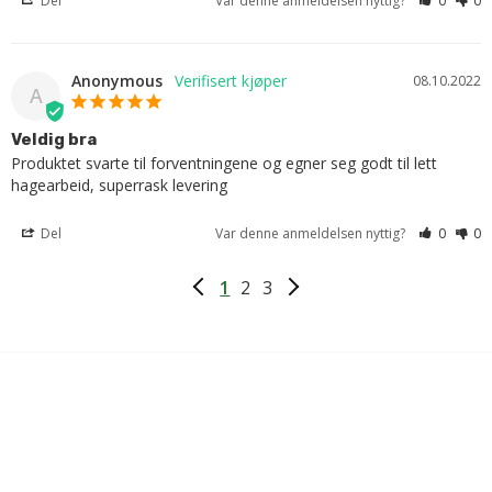
Del
Var denne anmeldelsen nyttig?
0
0
Anonymous
08.10.2022
A
Veldig bra
Produktet svarte til forventningene og egner seg godt til lett 
hagearbeid, superrask levering
Del
Var denne anmeldelsen nyttig?
0
0
1
2
3