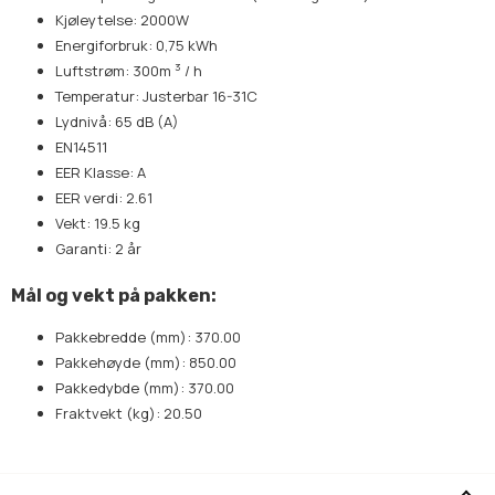
Kjøleytelse: 2000W
Energiforbruk: 0,75 kWh
3
Luftstrøm: 300m
/ h
Temperatur: Justerbar 16-31C
Lydnivå: 65 dB (A)
EN14511
EER Klasse: A
EER verdi: 2.61
Vekt: 19.5 kg
Garanti: 2 år
Mål og vekt på pakken:
Pakkebredde (mm): 370.00
Pakkehøyde (mm): 850.00
Pakkedybde (mm): 370.00
Fraktvekt (kg): 20.50