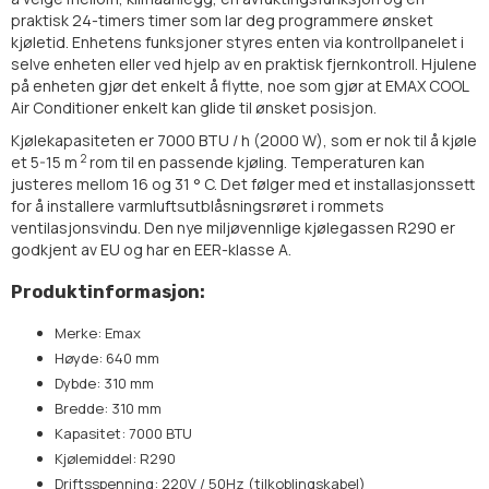
praktisk 24-timers timer som lar deg programmere ønsket
kjøletid. Enhetens funksjoner styres enten via kontrollpanelet i
selve enheten eller ved hjelp av en praktisk fjernkontroll. Hjulene
på enheten gjør det enkelt å flytte, noe som gjør at EMAX COOL
Air Conditioner enkelt kan glide til ønsket posisjon.
Kjølekapasiteten er 7000 BTU / h (2000 W), som er nok til å kjøle
2
et 5-15 m
rom til en passende kjøling. Temperaturen kan
justeres mellom 16 og 31 ° C. Det følger med et installasjonssett
for å installere varmluftsutblåsningsrøret i rommets
ventilasjonsvindu. Den nye miljøvennlige kjølegassen R290 er
godkjent av EU og har en EER-klasse A.
Produktinformasjon:
Merke: Emax
Høyde: 640 mm
Dybde: 310 mm
Bredde: 310 mm
Kapasitet: 7000 BTU
Kjølemiddel: R290
Driftsspenning: 220V / 50Hz (tilkoblingskabel)