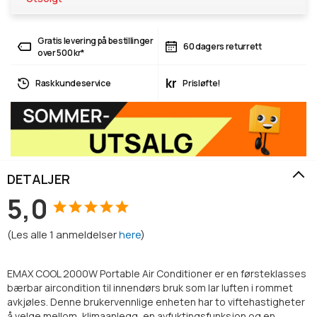
Gratis levering på bestillinger
60 dagers returrett
over 500 kr*
kr
Rask kundeservice
Prisløfte!
DETALJER
5,0
(
Les alle
1
anmeldelser
here
)
EMAX COOL 2000W Portable Air Conditioner er en førsteklasses
bærbar aircondition til innendørs bruk som lar luften i rommet
avkjøles. Denne brukervennlige enheten har to viftehastigheter
å velge mellom, klimaanlegg, en avfuktingsfunksjon og en