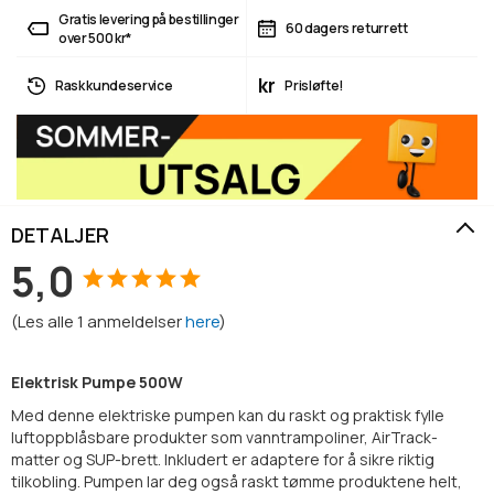
Gratis levering på bestillinger
60 dagers returrett
over 500 kr*
kr
Rask kundeservice
Prisløfte!
DETALJER
5,0
(
Les alle
1
anmeldelser
here
)
Elektrisk Pumpe 500W
Med denne elektriske pumpen kan du raskt og praktisk fylle
luftoppblåsbare produkter som vanntrampoliner, AirTrack-
matter og SUP-brett. Inkludert er adaptere for å sikre riktig
tilkobling. Pumpen lar deg også raskt tømme produktene helt,