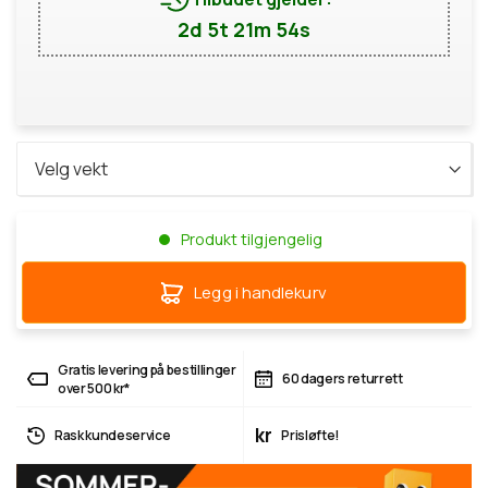
2d 5t 21m 54s
Produkt tilgjengelig
Legg i handlekurv
Gratis levering på bestillinger
60 dagers returrett
over 500 kr*
kr
Rask kundeservice
Prisløfte!