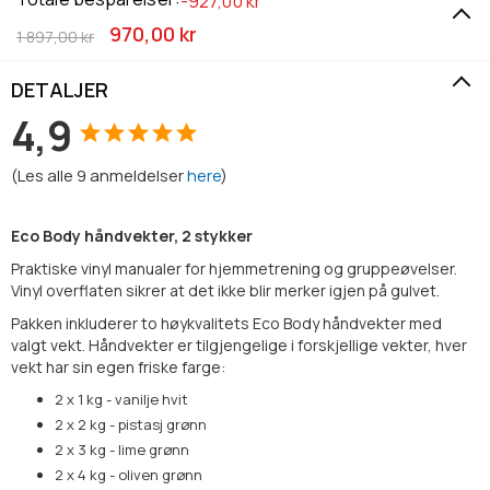
-927,00 kr
970,00 kr
1 897,00 kr
DETALJER
4,9
(
Les alle
9
anmeldelser
here
)
Eco Body håndvekter, 2 stykker
Praktiske vinyl manualer for hjemmetrening og gruppeøvelser.
Vinyl overflaten sikrer at det ikke blir merker igjen på gulvet.
Pakken inkluderer to høykvalitets Eco Body håndvekter med
valgt vekt. Håndvekter er tilgjengelige i forskjellige vekter, hver
vekt har sin egen friske farge:
2 x 1 kg - vanilje hvit
2 x 2 kg - pistasj grønn
2 x 3 kg - lime grønn
2 x 4 kg - oliven grønn