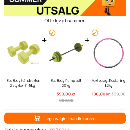
Ofte kjøpt sammen
Eco Body håndvekter,
Eco Body Pump sett
Vektbelagt Rockering
2 stykker (1-5kg)
20kg
1,2kg
590,
00 kr
190,
00 kr
399,00
999,00
Legg valgte i handlekurven
Totale besparelser: