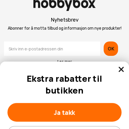
Nyhetsbrev
Abonner for å motta tilbud og informasjon om nye produkter!
OK
Les mer
Ekstra rabatter til
butikken
Kontaktinformasjon
Ja takk
Kundeservice