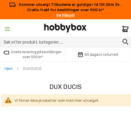
Sommer utsalg! Tilbudene er gyldige i
1d 10t 20m 3s
.
Gratis frakt for bestillinger over 500 kr*
Se tilbud!
M
Gratis levering på bestillinger
60 dagers returrett
over 500 kr*
Hjem
DUX DUCIS
DUX DUCIS
Vi finner ikke produkter som matcher utvalget.