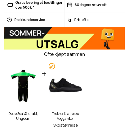
Gratis levering på bestillinger
60 dagers returrett
over 500 kr*
kr
Rask kundeservice
Prisløfte!
Ofte kjøpt sammen
Deep Sea Våtdrakt,
Trekker Klatresko
Ungdom
Vegganker
Skostørrelse