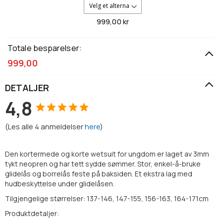
999,
00 kr
Totale besparelser:
999,00
DETALJER
4,8
(
Les alle
4
anmeldelser
here
)
Den kortermede og korte wetsuit for ungdom er laget av 3mm
tykt neopren og har tett sydde sømmer. Stor, enkel-å-bruke
glidelås og borrelås feste på baksiden. Et ekstra lag med
hudbeskyttelse under glidelåsen.
Tilgjengelige størrelser: 137-146, 147-155, 156-163, 164-171cm
Produktdetaljer: