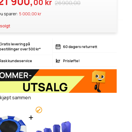
21 900,
00 kr
26900,00
u sparer:
5 000,00 kr
solgt
Gratis levering på
60 dagers returrett
bestillinger over 500 kr*
kr
Rask kundeservice
Prisløfte!
 kjøpt sammen