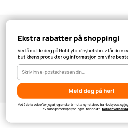
Nyhetsbrev
Ekstra rabatter på shopping!
Abonner for å motta tilbud og informasjon om nye produkter!
Ved å melde deg på Hobbybox' nyhetsbrev får du
eks
butikkens produkter
og
informasjon om våre beste
Les mer
Meld deg på her!
Ved å delta bekrefter jeg at jeg ønsker å motta nyhetsbrev fra Hobbybox, og j
av mine personopplysninger i henhold til
personvernerkl