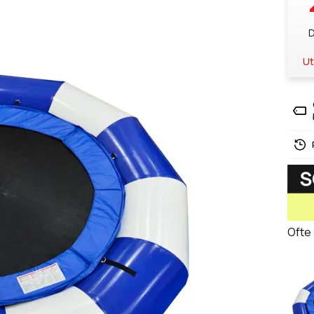
D
Ut
Ofte