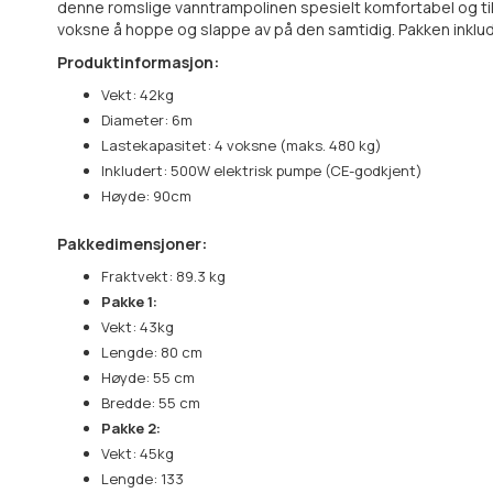
denne romslige vanntrampolinen spesielt komfortabel og til
voksne å hoppe og slappe av på den samtidig. Pakken inklude
Produktinformasjon:
Vekt: 42kg
Diameter: 6m
Lastekapasitet: 4 voksne
(maks. 480 kg)
Inkludert: 500W elektrisk pumpe (CE-godkjent)
Høyde: 90cm
Pakkedimensjoner:
Fraktvekt: 89.3 kg
Pakke 1:
Vekt: 43kg
Lengde: 80 cm
Høyde: 55 cm
Bredde: 55 cm
Pakke 2:
Vekt: 45kg
Lengde: 133