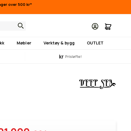
inger over 500 kr*
Min hand
kk
Møbler
Verktøy & bygg
OUTLET
kr
Prisløfte!