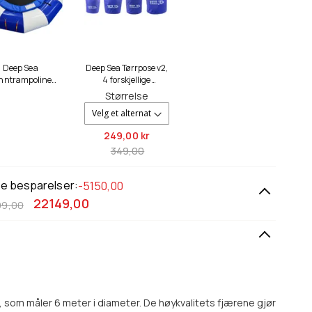
Deep Sea
Deep Sea Tørrpose v2,
nntrampoline
4 forskjellige
Deluxe 6m
størrelser
Størrelse
249,
00 kr
349,00
le besparelser:
-5150,00
22149,00
99,00
som måler 6 meter i diameter. De høykvalitets fjærene gjør