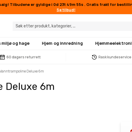
lg! Tilbudene er gyldige i
0d 23t 49m 55s
. Gratis frakt for bestill
Se tilbud!
 miljø og hage
Hjem og innredning
Hjemmeelektroni
60 dagers returrett
Rask kundeservice
 Vanntrampoline Deluxe 6m
e Deluxe 6m