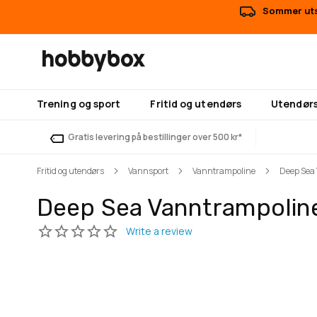
Sommer utsa
Trening og sport
Fritid og utendørs
Utendørs
Gratis levering på bestillinger over 500 kr*
Fritid og utendørs
Vannsport
Vanntrampoline
Deep Sea
Deep Sea Vanntrampolin
Gå
Gå
til
til