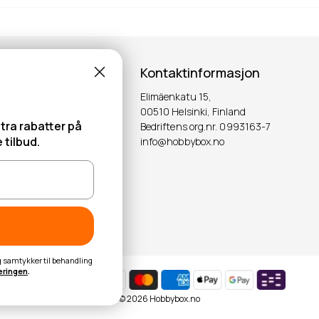
Kontaktinformasjon
Elimäenkatu 15,
00510 Helsinki, Finland
tra rabatter på
Bedriftens org.nr. 0993163-7
 tilbud.
info@hobbybox.no
OK
eg samtykker til behandling
æringen
.
© 2026 Hobbybox.no