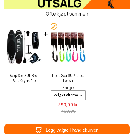
Ofte kjøpt sammen
Deep Sea SUP Brett
Deep Sea SUP-brett
Sett Kayak Pro
Leash
300cm, Sortere
Farge
390,
00 kr
499,00
Legg valgte i handlekurven