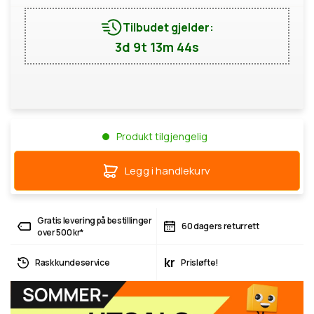
Tilbudet gjelder:
3d 9t 13m 44s
Produkt tilgjengelig
Legg i handlekurv
Gratis levering på bestillinger
60 dagers returrett
over 500 kr*
kr
Rask kundeservice
Prisløfte!