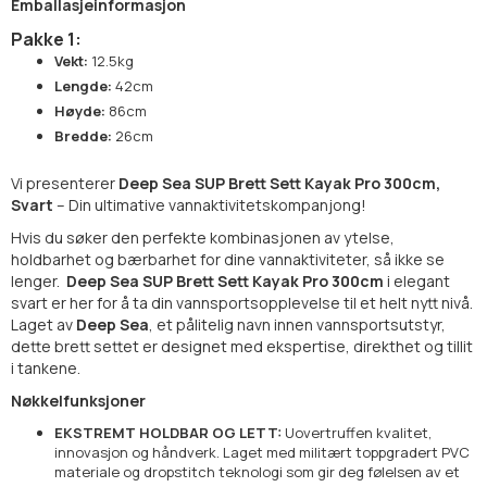
Emballasjeinformasjon
Pakke 1:
Vekt:
12.5kg
Lengde:
42cm
Høyde:
86cm
Bredde:
26cm
Vi presenterer
Deep Sea SUP Brett Sett Kayak Pro 300cm,
Svart
– Din ultimative vannaktivitetskompanjong!
Hvis du søker den perfekte kombinasjonen av ytelse,
holdbarhet og bærbarhet for dine vannaktiviteter, så ikke se
lenger.
Deep Sea SUP Brett Sett Kayak Pro 300cm
i elegant
svart er her for å ta din vannsportsopplevelse til et helt nytt nivå.
Laget av
Deep Sea
, et pålitelig navn innen vannsportsutstyr,
dette brett settet er designet med ekspertise, direkthet og tillit
i tankene.
Nøkkelfunksjoner
EKSTREMT HOLDBAR OG LETT:
Uovertruffen kvalitet,
innovasjon og håndverk. Laget med militært toppgradert PVC
materiale og dropstitch teknologi som gir deg følelsen av et