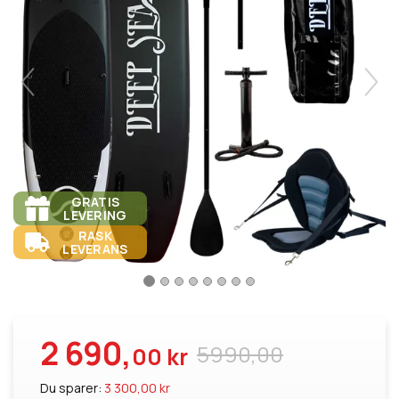
GRATIS
LEVERING
RASK
LEVERANS
2 690,
5990,00
00 kr
Du sparer:
3 300,00 kr