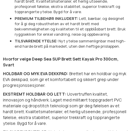
hardt brett. Kvalitetsmaterialer, et herlig utseende,
profesjonell følelse, ekstra stabilitet, superior trekkraft og
topprangerte ytelse. Bygd for å vare.
PREMIUM TILBEHØR INKLUDERT:
Lett, bærbar, og designet
for å gi deg robustheten av et hardt brett med
bekvemmeligheten og kvaliteten til et oppblåsbart brett. Bruk
ryggsekken for enkel vandring, reise og oppbevaring.
TILSVARENDE YTELSE:
Nyt ytelse sammenlignbar med high-
end harde brett på markedet, uten den heftige prislappen.
Hvorfor velge Deep Sea SUP Brett Sett Kayak Pro 300cm,
Svart
HOLDBAR OG MYK EVA DEKKPAD:
Brettet har en holdbar og myk
EVA dekkpad, som gir et komfortabelt og sikkert grep under
progresjonssesjoner.
EKSTREMT HOLDBAR OG LETT:
Uovertruffen kvalitet,
innovasjon og håndverk. Laget med militært toppgradert PVC
materiale og dropstitch teknologi som gir deg følelsen av et
hardt brett. Kvalitetsmaterialer, et herlig utseende, profesjonell
følelse, ekstra stabilitet, superior trekkraft og topprangerte
ytelse. Bygd for å vare.