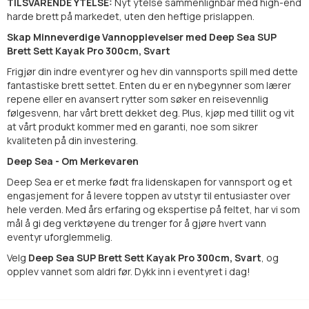
TILSVARENDE YTELSE:
Nyt ytelse sammenlignbar med high-end
harde brett på markedet, uten den heftige prislappen.
Skap Minneverdige Vannopplevelser med Deep Sea SUP
Brett Sett Kayak Pro 300cm, Svart
Frigjør din indre eventyrer og hev din vannsports spill med dette
fantastiske brett settet. Enten du er en nybegynner som lærer
repene eller en avansert rytter som søker en reisevennlig
følgesvenn, har vårt brett dekket deg. Plus, kjøp med tillit og vit
at vårt produkt kommer med en garanti, noe som sikrer
kvaliteten på din investering.
Deep Sea - Om Merkevaren
Deep Sea er et merke født fra lidenskapen for vannsport og et
engasjement for å levere toppen av utstyr til entusiaster over
hele verden. Med års erfaring og ekspertise på feltet, har vi som
mål å gi deg verktøyene du trenger for å gjøre hvert vann
eventyr uforglemmelig.
Velg
Deep Sea SUP Brett Sett Kayak Pro 300cm, Svart
, og
opplev vannet som aldri før. Dykk inn i eventyret i dag!