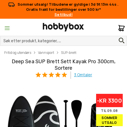
Sommer utsalg! Tilbudene er gyldige i
3d 9t 13m 44s
.
Gratis frakt for bestillinger over 500 kr*
Se tilbud!
M
Fritid og utendørs
Vannsport
SUP-brett
Deep Sea SUP Brett Sett Kayak Pro 300cm,
Sortere
3
Omtaler
Gå
Gå
-KR 3300
til
til
slutten
begynnelsen
TIL 09.08
av
av
SOMMER
bildegalleri
bildegalleri
UTSALG