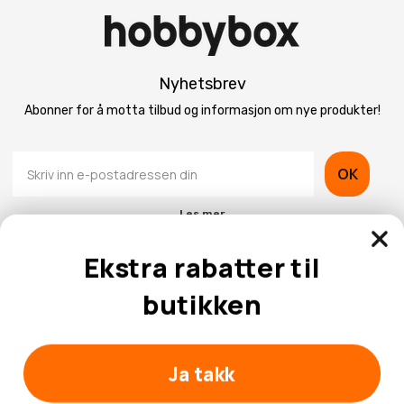
Nyhetsbrev
Abonner for å motta tilbud og informasjon om nye produkter!
OK
Les mer
Ekstra rabatter til
butikken
Kontaktinformasjon
Ja takk
Kundeservice