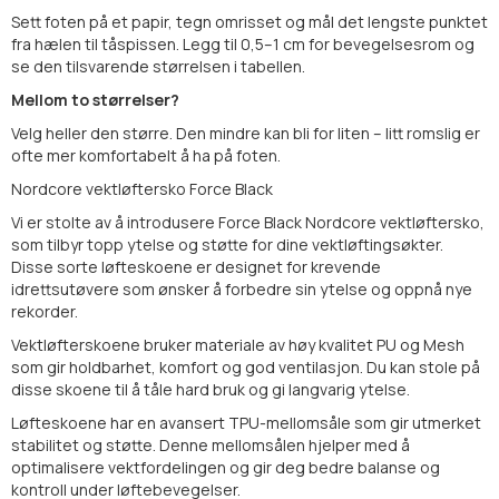
Sett foten på et papir, tegn omrisset og mål det lengste punktet
fra hælen til tåspissen. Legg til 0,5–1 cm for bevegelsesrom og
se den tilsvarende størrelsen i tabellen.
Mellom to størrelser?
Velg heller den større. Den mindre kan bli for liten – litt romslig er
ofte mer komfortabelt å ha på foten.
Nordcore vektløftersko Force Black
Vi er stolte av å introdusere Force Black Nordcore vektløftersko,
som tilbyr topp ytelse og støtte for dine vektløftingsøkter.
Disse sorte løfteskoene er designet for krevende
idrettsutøvere som ønsker å forbedre sin ytelse og oppnå nye
rekorder.
Vektløfterskoene bruker materiale av høy kvalitet PU og Mesh
som gir holdbarhet, komfort og god ventilasjon. Du kan stole på
disse skoene til å tåle hard bruk og gi langvarig ytelse.
Løfteskoene har en avansert TPU-mellomsåle som gir utmerket
stabilitet og støtte. Denne mellomsålen hjelper med å
optimalisere vektfordelingen og gir deg bedre balanse og
kontroll under løftebevegelser.