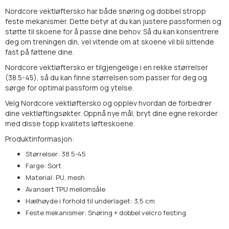
Nordcore vektløftersko har både snøring og dobbel stropp
feste mekanismer. Dette betyr at du kan justere passformen og
støtte til skoene for å passe dine behov. Så du kan konsentrere
deg om treningen din, vel vitende om at skoene vil bli sittende
fast på føttene dine.
Nordcore vektløftersko er tilgjengelige i en rekke størrelser
(38.5-45), så du kan finne størrelsen som passer for deg og
sørge for optimal passform og ytelse.
Velg Nordcore vektløftersko og opplev hvordan de forbedrer
dine vektløftingsøkter. Oppnå nye mål, bryt dine egne rekorder
med disse topp kvalitets løfteskoene.
Produktinformasjon:
Størrelser: 38.5-45
Farge: Sort
Material: PU, mesh
Avansert TPU mellomsåle
Hælhøyde i forhold til underlaget: 3,5 cm
Feste mekanismer: Snøring + dobbel velcro festing