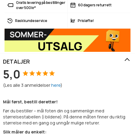
Gratis levering på bestillinger
60 dagers returrett
over 500 kr*
kr
Rask kundeservice
Prisløfte!
DETALJER
5,0
(
Les alle
3
anmeldelser
here
)
Mål først, bestill deretter!
Før du bestiller – mål foten din og sammenlign med
størrelsestabellen (i bildene). På denne måten finner du riktig
størrelse med en gang og unngår mulige returer.
Slik måler du enkelt: