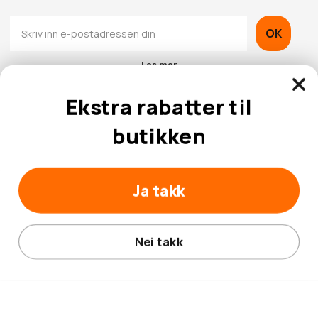
OK
Les mer
Ekstra rabatter til
butikken
Kontaktinformasjon
Ja takk
Kundeservice
Nei takk
© 2026 Hobbybox.no