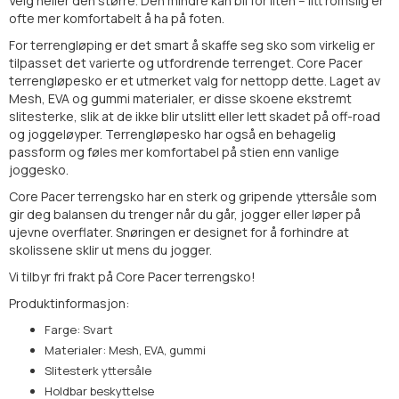
Velg heller den større. Den mindre kan bli for liten – litt romslig er
ofte mer komfortabelt å ha på foten.
For terrengløping er det smart å skaffe seg sko som virkelig er
tilpasset det varierte og utfordrende terrenget. Core Pacer
terrengløpesko er et utmerket valg for nettopp dette. Laget av
Mesh, EVA og gummi materialer, er disse skoene ekstremt
slitesterke, slik at de ikke blir utslitt eller lett skadet på off-road
og joggeløyper. Terrengløpesko har også en behagelig
passform og føles mer komfortabel på stien enn vanlige
joggesko.
Core Pacer terrengsko har en sterk og gripende yttersåle som
gir deg balansen du trenger når du går, jogger eller løper på
ujevne overflater. Snøringen er designet for å forhindre at
skolissene sklir ut mens du jogger.
Vi tilbyr
fri frakt
på Core Pacer terrengsko!
Produktinformasjon:
Farge: Svart
Materialer: Mesh, EVA, gummi
Slitesterk yttersåle
Holdbar beskyttelse