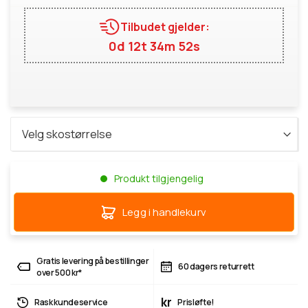
Tilbudet gjelder:
0d 12t 34m 52s
Produkt tilgjengelig
Legg i handlekurv
Gratis levering på bestillinger
60 dagers returrett
over 500 kr*
kr
Rask kundeservice
Prisløfte!