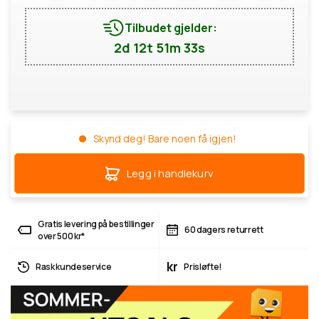
Tilbudet gjelder:
2d 12t 51m 33s
Skynd deg! Bare noen få igjen!
Legg i handlekurv
Gratis levering på bestillinger
60 dagers returrett
over 500 kr*
kr
Rask kundeservice
Prisløfte!