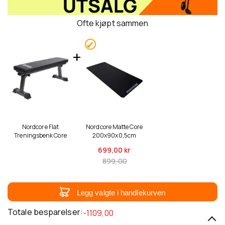
Ofte kjøpt sammen
Nordcore Flat
Nordcore Matte Core
Treningsbenk Core
200x90x0,5cm
699,
00 kr
899,00
Legg valgte i handlekurven
Totale besparelser:
-1109,00