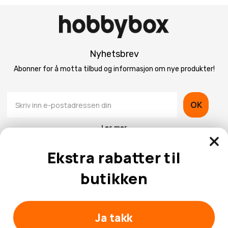
Nyhetsbrev
Abonner for å motta tilbud og informasjon om nye produkter!
OK
Les mer
Ekstra rabatter til
butikken
Kontaktinformasjon
Ja takk
Kundeservice