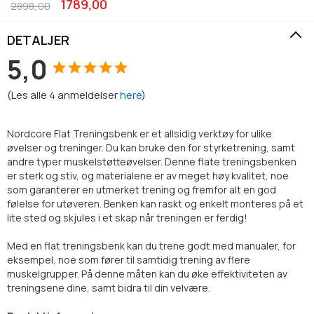
1789,00
2898,00
DETALJER
5,0
(
Les alle
4
anmeldelser
here
)
Nordcore Flat Treningsbenk er et allsidig verktøy for ulike
øvelser og treninger. Du kan bruke den for styrketrening, samt
andre typer muskelstøtteøvelser. Denne flate treningsbenken
er sterk og stiv, og materialene er av meget høy kvalitet, noe
som garanterer en utmerket trening og fremfor alt en god
følelse for utøveren. Benken kan raskt og enkelt monteres på et
lite sted og skjules i et skap når treningen er ferdig!
Med en flat treningsbenk kan du trene godt med manualer, for
eksempel, noe som fører til samtidig trening av flere
muskelgrupper. På denne måten kan du øke effektiviteten av
treningsene dine, samt bidra til din velvære.