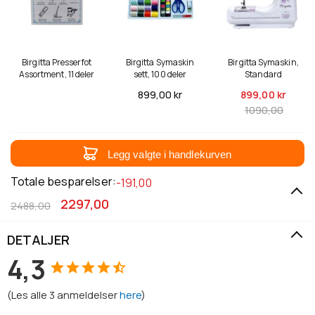
Birgitta Presserfot
Birgitta Symaskin
Birgitta Symaskin,
Assortment, 11 deler
sett, 100 deler
Standard
899,
00 kr
899,
00 kr
1090,00
Legg valgte i handlekurven
Totale besparelser:
-191,00
2297,00
2488,00
DETALJER
4,3
(
Les alle
3
anmeldelser
here
)