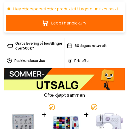
Høy etterspørsel etter produktet! Lageret minker raskt!
Legg i handlekurv
Gratis levering på bestillinger
60 dagers returrett
over 500 kr*
kr
Rask kundeservice
Prisløfte!
Ofte kjøpt sammen