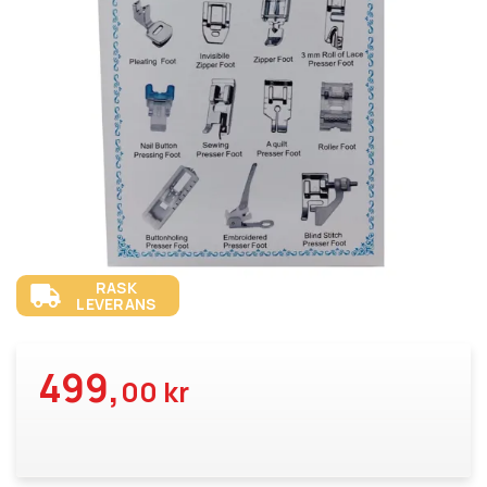
RASK
LEVERANS
499,
00 kr