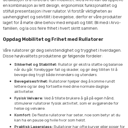
en kombinasjon av lett design, ergonomisk funksjonalitet og
stilfull presentasjon i hver rullator. Vi forstår viktigheten av
uavhengighet og selvtillit i bevegelse, derfor er våre produkter
laget for å møte dine behov med empati og tillit. Bli med i Arvo-
familien, og la oss feire frihet i hvert skritt sammen.
Oppdag Mobilitet og Frihet med Rullatorer
Våre rullatorer gir deg selvstendighet og trygghet i hverdagen.
Disse høykvalitets produktene gir følgende fordeler:
Sikkerhet og Stabilitet:
Rullator gir ekstra støtte og balanse
når du går, forebygger fall og skader, og gir deg tilliten til å
bevege deg trygt både innendørs og utendørs.
Bevegelsesfrihet:
Rullatorer hjelper deg å komme rundt
lettere og lar deg fortsette med dine normale daglige
aktiviteter.
Fysisk Velvære:
Ved å tillate brukere å gå på egen hånd,
stimulerer rullatorer fysisk aktivitet, som er avgjørende for
helse og velvære.
Komfort:
De fleste rullatorer har seter, noe som betyr at du
kan ha en pause og hvile hvor som helst.
Praktisk Lagerplass:
Rullatorer har ofte kurver eller poser for