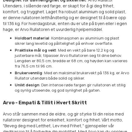
Utendørs, i slående rød farge, er skapt for å gi deg frihet,
komfort, og trygghet. Laget fra robust aluminium og solid plast,
er denne rullatoren letthåndterlig og er designet til å bære opp
til 136 kg. For hverdagsbruk, enten du er ute på byen eller i egen
hage, er Arvo Rullatoren et uvurderlig hjelpemiddel.
Holdbart material
: Kombinasjonen av aluminium og plast
sikrer lang levetid og pålitelighet på enhver overflate.
Praktiske mål og vekt
: Med en vekt på bare 12,2 kg og
justerbare mål, tilpasser Arvo Rullatoren seg til dine behov.
Lengden er 80,5 cm, bredde er 68 cm, og høyden kan varieres
fra 76,5 cm til 96 cm.
Brukervennlig
: Med en maksimal brukervekt på 136 kg, er Arvo
Rullator utendørs både solid og sikker.
Unikt design
: Den intense røde fargen gir rullatoren et stilig
og synlig utseende, og god synlighet på gaten.
Arvo - Empati & Tillit i Hvert Skritt
Arvo står sammen med de eldre, og gir styrke til din reise med
rullatorer designet for enkelhet, komfort og frihet. Vårt motto,
"Beveg deg med Letthet, Lev med Frihet," gjenspeiler vår
dedikasjon til å forbedre din mobilitet. Med Arvo kan du oppleve