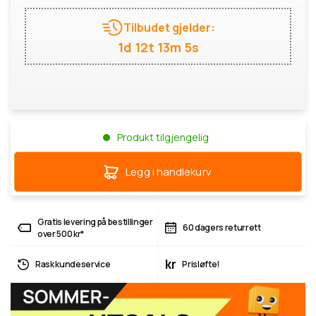
Tilbudet gjelder:
1d 12t 13m 4s
Produkt tilgjengelig
Legg i handlekurv
Gratis levering på bestillinger
60 dagers returrett
over 500 kr*
kr
Rask kundeservice
Prisløfte!