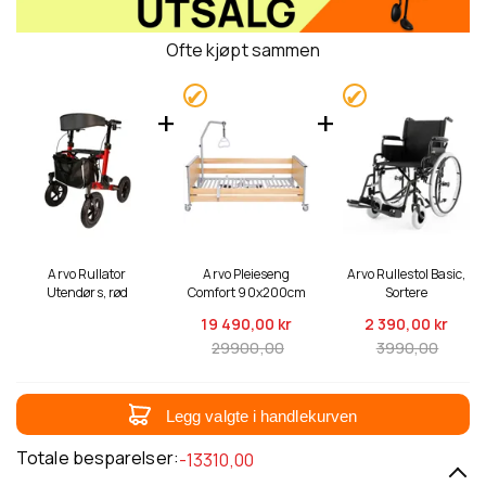
Ofte kjøpt sammen
Arvo Rullator
Arvo Pleieseng
Arvo Rullestol Basic,
Utendørs, rød
Comfort 90x200cm
Sortere
19 490,
00 kr
2 390,
00 kr
29900,00
3990,00
Legg valgte i handlekurven
Totale besparelser:
-13310,00