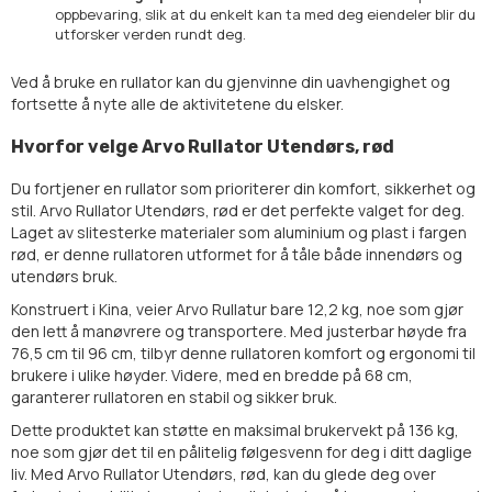
oppbevaring, slik at du enkelt kan ta med deg eiendeler blir du
utforsker verden rundt deg.
Ved å bruke en rullator kan du gjenvinne din uavhengighet og
fortsette å nyte alle de aktivitetene du elsker.
Hvorfor velge Arvo Rullator Utendørs, rød
Du fortjener en rullator som prioriterer din komfort, sikkerhet og
stil. Arvo Rullator Utendørs, rød er det perfekte valget for deg.
Laget av slitesterke materialer som aluminium og plast i fargen
rød, er denne rullatoren utformet for å tåle både innendørs og
utendørs bruk.
Konstruert i Kina, veier Arvo Rullatur bare 12,2 kg, noe som gjør
den lett å manøvrere og transportere. Med justerbar høyde fra
76,5 cm til 96 cm, tilbyr denne rullatoren komfort og ergonomi til
brukere i ulike høyder. Videre, med en bredde på 68 cm,
garanterer rullatoren en stabil og sikker bruk.
Dette produktet kan støtte en maksimal brukervekt på 136 kg,
noe som gjør det til en pålitelig følgesvenn for deg i ditt daglige
liv. Med Arvo Rullator Utendørs, rød, kan du glede deg over