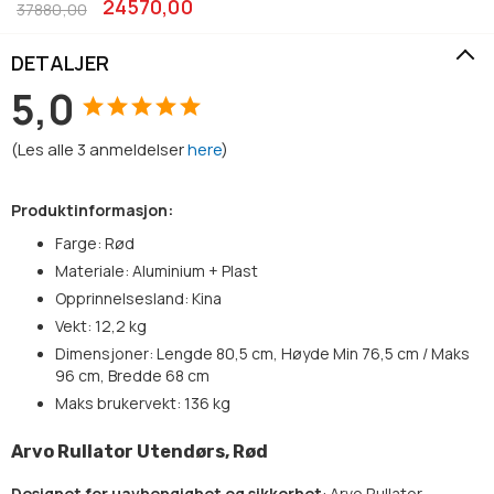
24570,00
37880,00
DETALJER
5,0
(
Les alle
3
anmeldelser
here
)
Produktinformasjon:
Farge: Rød
Materiale: Aluminium + Plast
Opprinnelsesland: Kina
Vekt: 12,2 kg
Dimensjoner: Lengde 80,5 cm, Høyde Min 76,5 cm / Maks
96 cm, Bredde 68 cm
Maks brukervekt: 136 kg
Arvo Rullator Utendørs, Rød
Designet for uavhengighet og sikkerhet
: Arvo Rullator