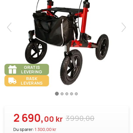
GRATIS
LEVERING
RASK
LEVERANS
2 690,
3990,00
00 kr
Du sparer:
1 300,00 kr