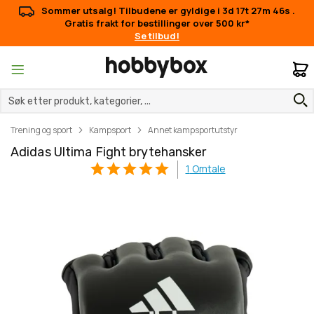
Sommer utsalg! Tilbudene er gyldige i
3d 17t 27m 46s
.
Gratis frakt for bestillinger over 500 kr*
Se tilbud!
M
Trening og sport
Kampsport
Annet kampsportutstyr
Adidas Ultima Fight brytehansker
1
Omtale
Gå
Gå
til
til
slutten
begynnelsen
av
av
bildegalleri
bildegalleri