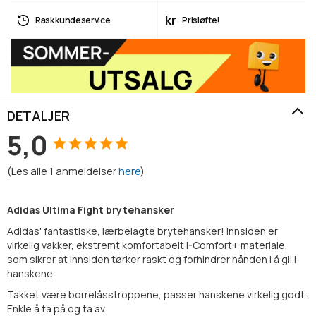
kr
Rask kundeservice
Prisløfte!
DETALJER
5,0
(
Les alle
1
anmeldelser
here
)
Adidas Ultima Fight brytehansker
Adidas' fantastiske, lærbelagte brytehansker! Innsiden er
virkelig vakker, ekstremt komfortabelt I-Comfort+ materiale,
som sikrer at innsiden tørker raskt og forhindrer hånden i å gli i
hanskene.
Takket være borrelåsstroppene, passer hanskene virkelig godt.
Enkle å ta på og ta av.