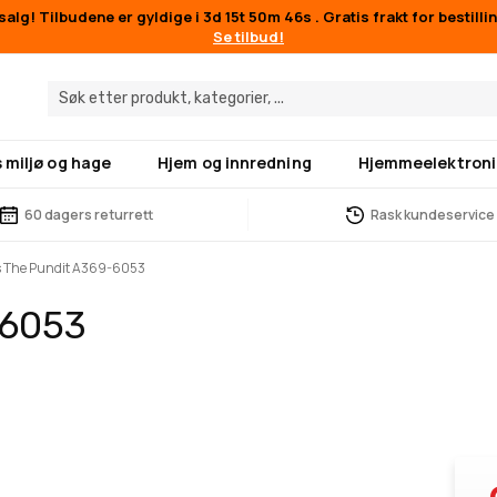
alg! Tilbudene er gyldige i
3d 15t 50m 45s
. Gratis frakt for bestill
Se tilbud!
 miljø og hage
Hjem og innredning
Hjemmeelektroni
60 dagers returrett
Rask kundeservice
s The Pundit A369-6053
-6053