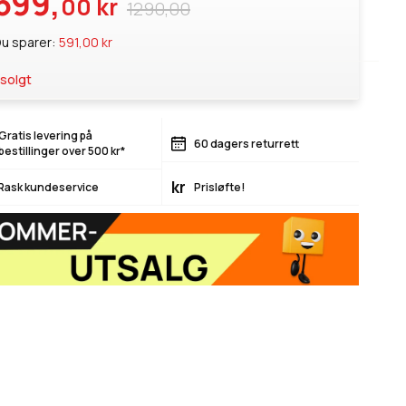
699,
00 kr
1290,00
u sparer:
591,00 kr
solgt
Gratis levering på
60 dagers returrett
bestillinger over 500 kr*
kr
Rask kundeservice
Prisløfte!