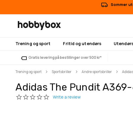
Sommer uts
Trening og sport
Fritid og utendørs
Utendørs
Gratis levering på bestillinger over 500 kr*
Trening og sport
Sportsbriller
Andre sportsbriller
Adida
Adidas The Pundit A369
Gå
Gå
til
til