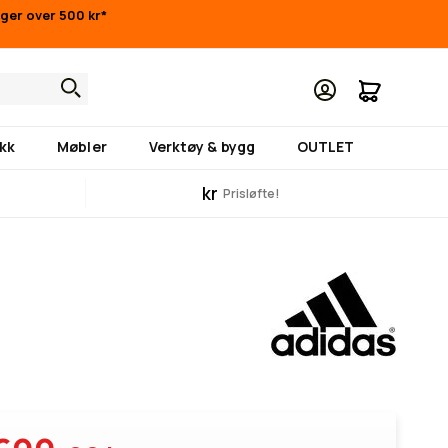
inger over 500 kr*
Min hand
kk
Møbler
Verktøy & bygg
OUTLET
kr
Prisløfte!