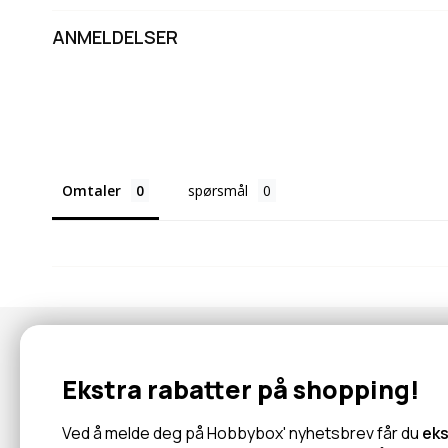
ANMELDELSER
Omtaler
spørsmål
Nyhetsbrev
Ekstra rabatter på shopping!
Abonner for å motta tilbud og informasjon om nye produkter!
Ved å melde deg på Hobbybox' nyhetsbrev får du
eks