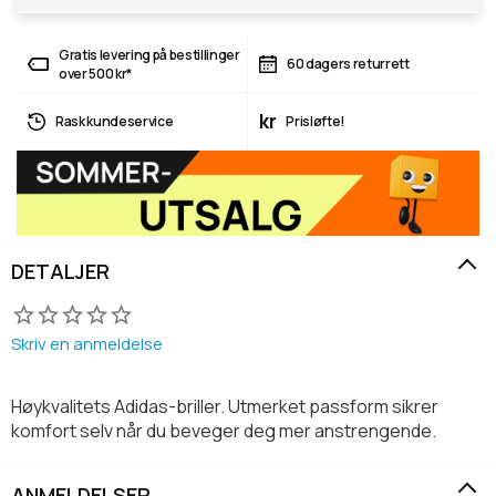
Gratis levering på bestillinger
60 dagers returrett
over 500 kr*
kr
Rask kundeservice
Prisløfte!
DETALJER
Skriv en anmeldelse
Høykvalitets Adidas-briller. Utmerket passform sikrer
komfort selv når du beveger deg mer anstrengende.
ANMELDELSER