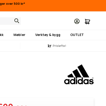
inger over 500 kr*
Min hand
kk
Møbler
Verktøy & bygg
OUTLET
kr
Prisløfte!