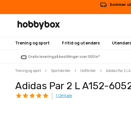
Sommer uts
Trening og sport
Fritid og utendørs
Utendørs
Gratis levering på bestillinger over 500 kr*
Trening og sport
Sportsbriller
Golfbriller
Adidas Par 2 L
Adidas Par 2 L A152-605
1
Omtale
Gå
Gå
til
til