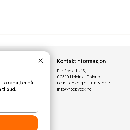
Kontaktinformasjon
Elimäenkatu 15,
00510 Helsinki, Finland
tra rabatter på
Bedriftens org.nr. 0993163-7
 tilbud.
info@hobbybox.no
OK