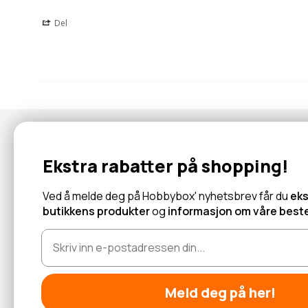
Del
Nyhetsbrev
Ekstra rabatter på shopping!
Abonner for å motta tilbud og informasjon om nye produkter!
Ved å melde deg på Hobbybox' nyhetsbrev får du
eks
butikkens produkter
og
informasjon om våre beste
Les mer
Meld deg på her!