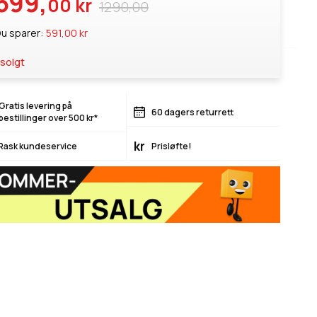
699,
00 kr
1290,00
u sparer:
591,00 kr
solgt
Gratis levering på
60 dagers returrett
bestillinger over 500 kr*
kr
Rask kundeservice
Prisløfte!