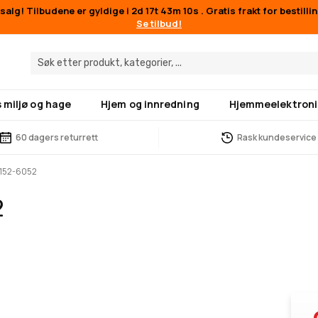
alg! Tilbudene er gyldige i
2d 17t 43m 10s
. Gratis frakt for bestill
Se tilbud!
 miljø og hage
Hjem og innredning
Hjemmeelektroni
60 dagers returrett
Rask kundeservice
 A152-6052
2