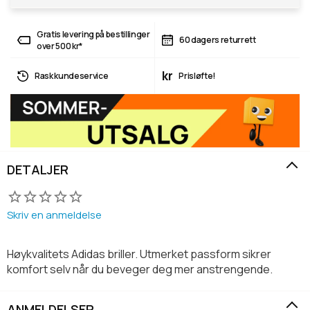
Gratis levering på bestillinger
60 dagers returrett
over 500 kr*
kr
Rask kundeservice
Prisløfte!
DETALJER
Skriv en anmeldelse
Høykvalitets Adidas briller. Utmerket passform sikrer
komfort selv når du beveger deg mer anstrengende.
ANMELDELSER